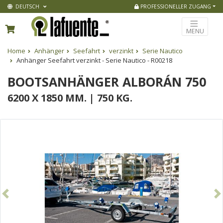
DEUTSCH
PROFESSIONELLER ZUGANG
MENU
Home
Anhänger
Seefahrt
verzinkt
Serie Nautico
Anhänger Seefahrt verzinkt - Serie Nautico - R00218
BOOTSANHÄNGER ALBORÁN 750
6200 X 1850 MM. | 750 KG.
Vorhergehend
N