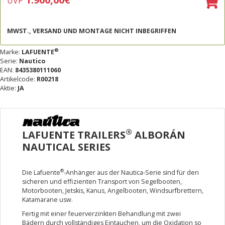
UVP
MWST., VERSAND UND MONTAGE NICHT INBEGRIFFEN
®
Marke:
LAFUENTE
Serie:
Nautico
EAN:
8435380111060
Artikelcode:
R00218
Aktie:
JA
®
LAFUENTE TRAILERS
ALBORÁN
NAUTICAL SERIES
®
Die Lafuente
-Anhänger aus der Nautica-Serie sind für den
sicheren und effizienten Transport von Segelbooten,
Motorbooten, Jetskis, Kanus, Angelbooten, Windsurfbrettern,
Katamarane usw.
Fertig mit einer feuerverzinkten Behandlung mit zwei
Bädern durch vollständiges Eintauchen, um die Oxidation so