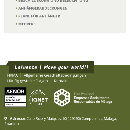
BESCHILDERUNG UND BELEUCHTUNG
ANHÄNGERABDECKUNGEN
PLANE FÜR ANHÄNGER
MEHRERE
Lafuente | Move your world!!
FIRMA
Allgemeine Geschäftsbedingungen
Häufig gestellte Fragen
Kontakt
Adresse:
Calle Ruiz y Maiquez 60
(
29590
)
Campanillas
,
Málaga
,
Spanien