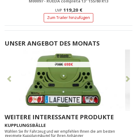
M00097 - RUEDA completa 13" 155/80 R13
119,20 €
UVP
Zum Trailer hinzufügen
UNSER ANGEBOT DES MONATS
798€
698€
Vorhergehend
Nä
WEITERE INTERESSANTE PRODUKTE
KUPPLUNGSBÄLLE
Wählen Sie Ihr Fahrzeug und wir empfehlen Ihnen die am besten
geeignete Kupplungskugel für Ihren Anhänger