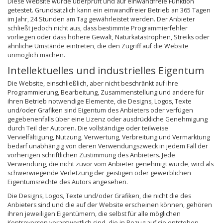
Diese Website wurde überprüft und auf einwandfreie Funktion
getestet. Grundsätzlich kann ein einwandfreier Betrieb an 365 Tagen
im Jahr, 24 Stunden am Tag gewährleistet werden. Der Anbieter
schließt jedoch nicht aus, dass bestimmte Programmierfehler
vorliegen oder dass höhere Gewalt, Naturkatastrophen, Streiks oder
ähnliche Umstände eintreten, die den Zugriff auf die Website
unmöglich machen.
Intellektuelles und industrielles Eigentum
Die Website, einschließlich, aber nicht beschränkt auf ihre
Programmierung, Bearbeitung, Zusammenstellung und andere für
ihren Betrieb notwendige Elemente, die Designs, Logos, Texte
und/oder Grafiken sind Eigentum des Anbieters oder verfügen
gegebenenfalls über eine Lizenz oder ausdrückliche Genehmigung
durch Teil der Autoren. Die vollständige oder teilweise
Vervielfältigung, Nutzung, Verwertung, Verbreitung und Vermarktung
bedarf unabhängig von deren Verwendungszweck in jedem Fall der
vorherigen schriftlichen Zustimmung des Anbieters. Jede
Verwendung, die nicht zuvor vom Anbieter genehmigt wurde, wird als
schwerwiegende Verletzung der geistigen oder gewerblichen
Eigentumsrechte des Autors angesehen.
Die Designs, Logos, Texte und/oder Grafiken, die nicht die des
Anbieters sind und die auf der Website erscheinen können, gehören
ihren jeweiligen Eigentümern, die selbst für alle möglichen
Kontroversen verantwortlich sind, die in Bezug auf sie entstehen