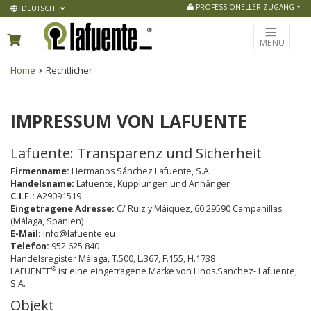
PROFESSIONELLER ZUGANG
DEUTSCH
MENU
Home
Rechtlicher
IMPRESSUM VON LAFUENTE
Lafuente: Transparenz und Sicherheit
Firmenname:
Hermanos Sánchez Lafuente, S.A.
Handelsname:
Lafuente, Kupplungen und Anhänger
C.I.F.:
A29091519
Eingetragene Adresse:
C/ Ruiz y Máiquez, 60 29590 Campanillas
(Málaga, Spanien)
E-Mail:
info@lafuente.eu
Telefon:
952 625 840
Handelsregister Málaga, T.500, L.367, F.155, H.1738
®
LAFUENTE
ist eine eingetragene Marke von Hnos.Sanchez- Lafuente,
S.A.
Objekt