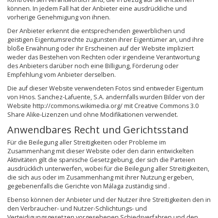
können. In jedem Fall hat der Anbieter eine ausdrückliche und
vorherige Genehmigung von ihnen.
Der Anbieter erkennt die entsprechenden gewerblichen und
geistigen Eigentumsrechte zugunsten ihrer Eigentümer an, und ihre
bloße Erwähnung oder ihr Erscheinen auf der Website impliziert
weder das Bestehen von Rechten oder irgendeine Verantwortung
des Anbieters darüber noch eine Billigung, Förderung oder
Empfehlung vom Anbieter derselben.
Die auf dieser Website verwendeten Fotos sind entweder Eigentum
von Hnos. Sanchez-Lafuente, S.A. andernfalls wurden Bilder von der
Website http://commons.wikimedia.org/ mit Creative Commons 3.0
Share Alike-Lizenzen und ohne Modifikationen verwendet.
Anwendbares Recht und Gerichtsstand
Für die Beilegung aller Streitigkeiten oder Probleme im
Zusammenhang mit dieser Website oder den darin entwickelten
Aktivitäten gilt die spanische Gesetzgebung, der sich die Parteien
ausdrücklich unterwerfen, wobei für die Beilegung aller Streitigkeiten,
die sich aus oder im Zusammenhang mit ihrer Nutzung ergeben,
gegebenenfalls die Gerichte von Málaga zuständig sind .
Ebenso können der Anbieter und der Nutzer ihre Streitigkeiten den in
den Verbraucher- und Nutzer-Schlichtungs- und
Verteidigungsgesetzen vorgesehenen Schiedsverfahren und den