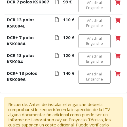
DCR 7 polos KSK007
99 €
Añadir al
Enganche
DCR 13 polos
110 €
Añadir al
KSK004E
Enganche
DCR+ 7 polos
120 €
Añadir al
KSK008A
Enganche
DCR 13 polos
120 €
Añadir al
KSK004
Enganche
DCR+ 13 polos
140 €
Añadir al
KSK009A
Enganche
Recuerde: Antes de instalar el enganche debería
comprobar si le requerirán en la inspección de la ITV
alguna documentación adicional como puede ser un
Informe de Laboratorio o/y un Proyecto Técnico, los
cuales suponen un coste adicional. Puede verificarlo