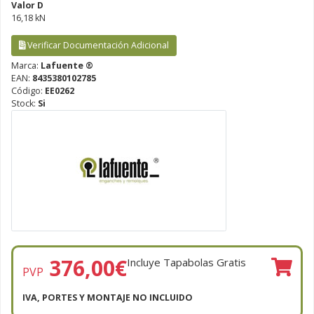
Valor D
16,18 kN
Verificar Documentación Adicional
Marca:
Lafuente ®
EAN:
8435380102785
Código:
EE0262
Stock:
Si
376,00
€
Incluye Tapabolas Gratis
PVP
IVA, PORTES Y MONTAJE NO INCLUIDO