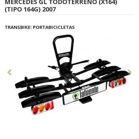
MERCEDES GL TODOTERRENO (X164)
(TIPO 164G) 2007
TRANSBIKE: PORTABICICLETAS
Anterior
Sig