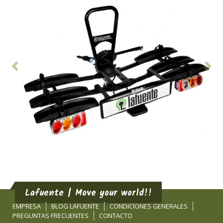
Anterior
Sig
Lafuente | Move your world!!
EMPRESA
BLOG LAFUENTE
CONDICIONES GENERALES
PREGUNTAS FRECUENTES
CONTACTO