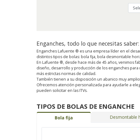
Enganches, todo lo que necesitas saber:
Enganches Lafuente ® es una empresa líder en el desar
distintos tipos de bolas: bola fija, bola desmontable ho
En Lafuente ®, desde hace más de 45 años, venimos fab
diseño, desarrollo y producción de los enganches para
más estrictas normas de calidad.
También tienen a su disposición un abanico muy amplio de 
Ofrecemos atención personalizada para ayudarle a eleg
pueden solicitar en las ITVs.
TIPOS DE BOLAS DE ENGANCHE
Desmontable h
Bola fija