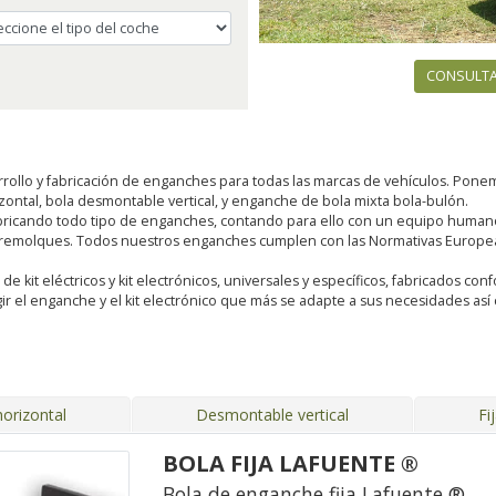
CONSULTA
rollo y fabricación de enganches para todas las marcas de vehículos. Pon
rizontal, bola desmontable vertical, y enganche de bola mixta bola-bulón.
ricando todo tipo de enganches, contando para ello con un equipo humano 
 remolques. Todos nuestros enganches cumplen con las Normativas Europeas
kit eléctricos y kit electrónicos, universales y específicos, fabricados conf
ir el enganche y el kit electrónico que más se adapte a sus necesidades a
orizontal
Desmontable vertical
Fi
BOLA FIJA LAFUENTE ®
Bola de enganche fija Lafuente ®