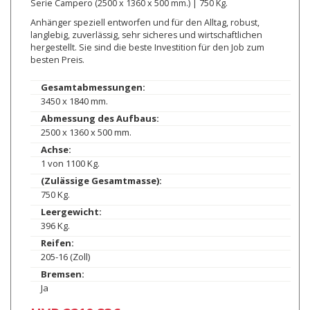
Serie Campero (2500 x 1360 x 500 mm.) | 750 Kg.
Anhänger speziell entworfen und für den Alltag, robust,
langlebig, zuverlässig, sehr sicheres und wirtschaftlichen
hergestellt. Sie sind die beste Investition für den Job zum
besten Preis.
Gesamtabmessungen:
3450 x 1840 mm.
Abmessung des Aufbaus:
2500 x 1360 x 500 mm.
Achse:
1 von 1100 Kg.
(Zulässige Gesamtmasse):
750 Kg.
Leergewicht:
396 Kg.
Reifen:
205-16 (Zoll)
Bremsen:
Ja