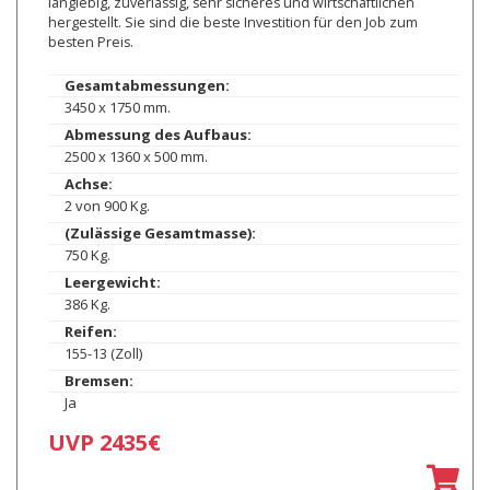
langlebig, zuverlässig, sehr sicheres und wirtschaftlichen
hergestellt. Sie sind die beste Investition für den Job zum
besten Preis.
Gesamtabmessungen:
3450 x 1750 mm.
Abmessung des Aufbaus:
2500 x 1360 x 500 mm.
Achse:
2 von 900 Kg.
(Zulässige Gesamtmasse):
750 Kg.
Leergewicht:
386 Kg.
Reifen:
155-13 (Zoll)
Bremsen:
Ja
UVP 2435€