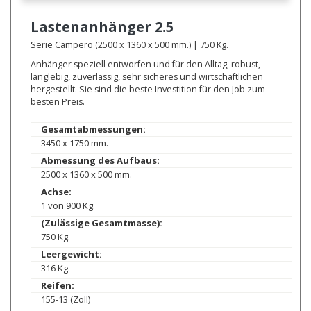
Lastenanhänger
2.5
Serie Campero (2500 x 1360 x 500 mm.) | 750 Kg.
Anhänger speziell entworfen und für den Alltag, robust,
langlebig, zuverlässig, sehr sicheres und wirtschaftlichen
hergestellt. Sie sind die beste Investition für den Job zum
besten Preis.
Gesamtabmessungen:
3450 x 1750 mm.
Abmessung des Aufbaus:
2500 x 1360 x 500 mm.
Achse:
1 von 900 Kg.
(Zulässige Gesamtmasse):
750 Kg.
Leergewicht:
316 Kg.
Reifen:
155-13 (Zoll)