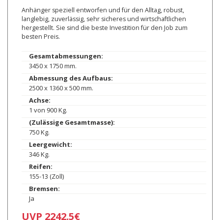
Anhänger speziell entworfen und für den Alltag, robust,
langlebig, zuverlässig, sehr sicheres und wirtschaftlichen
hergestellt. Sie sind die beste Investition für den Job zum
besten Preis.
Gesamtabmessungen:
3450 x 1750 mm.
Abmessung des Aufbaus:
2500 x 1360 x 500 mm.
Achse:
1 von 900 Kg.
(Zulässige Gesamtmasse):
750 Kg.
Leergewicht:
346 Kg.
Reifen:
155-13 (Zoll)
Bremsen:
Ja
UVP 2242.5€