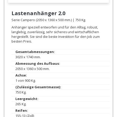
Lastenanhänger
2.0
Serie Campero (2050 x 1360 x 500 mm.) | 750 Kg.
Anhänger speziell entworfen und für den Alltag, robust,
langlebig, zuverlässig, sehr sicheres und wirtschaftlichen
hergestellt. Sie sind die beste Investition für den Job zum
besten Preis.
Gesamtabmessungen:
3020 x 1740 mm.
Abmessung des Aufbaus:
2050 x 1360 x 500 mm.
Achse:
1 von 900 Kg.
(Zulässige Gesamtmasse):
750 Kg.
Leergewicht:
265 Kg.
Reifen:
155-13 (Zoll)