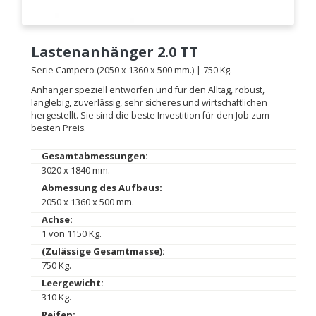
Lastenanhänger
2.0 TT
Serie Campero (2050 x 1360 x 500 mm.) | 750 Kg.
Anhänger speziell entworfen und für den Alltag, robust,
langlebig, zuverlässig, sehr sicheres und wirtschaftlichen
hergestellt. Sie sind die beste Investition für den Job zum
besten Preis.
Gesamtabmessungen:
3020 x 1840 mm.
Abmessung des Aufbaus:
2050 x 1360 x 500 mm.
Achse:
1 von 1150 Kg.
(Zulässige Gesamtmasse):
750 Kg.
Leergewicht:
310 Kg.
Reifen: