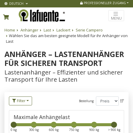
PROFESSIONELLER ZUGANG
DEUTSCH
MENU
Home
Anhänger
Last
Lackiert
Serie Campero
Wählen Sie das am besten geeignete Modell für ihr Anhänger von
Last
ANHÄNGER – LASTENANHÄNGER
FÜR SICHEREN TRANSPORT
Lastenanhänger – Effizienter und sicherer
Transport für Ihre Lasten
Filter
Bestellung:
Maximale Anhängelast
0 kg
300 kg
600 kg
750 kg
900 kg
> 900 kg