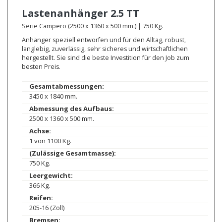
Lastenanhänger
2.5 TT
Serie Campero (2500 x 1360 x 500 mm.) | 750 Kg.
Anhänger speziell entworfen und für den Alltag, robust,
langlebig, zuverlässig, sehr sicheres und wirtschaftlichen
hergestellt. Sie sind die beste Investition für den Job zum
besten Preis.
Gesamtabmessungen:
3450 x 1840 mm.
Abmessung des Aufbaus:
2500 x 1360 x 500 mm.
Achse:
1 von 1100 Kg.
(Zulässige Gesamtmasse):
750 Kg.
Leergewicht:
366 Kg.
Reifen:
205-16 (Zoll)
Bremsen: