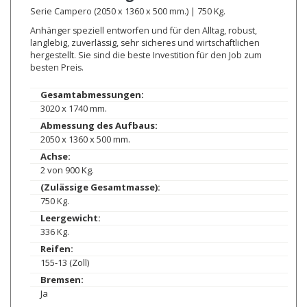
Serie Campero (2050 x 1360 x 500 mm.) | 750 Kg.
Anhänger speziell entworfen und für den Alltag, robust,
langlebig, zuverlässig, sehr sicheres und wirtschaftlichen
hergestellt. Sie sind die beste Investition für den Job zum
besten Preis.
Gesamtabmessungen:
3020 x 1740 mm.
Abmessung des Aufbaus:
2050 x 1360 x 500 mm.
Achse:
2 von 900 Kg.
(Zulässige Gesamtmasse):
750 Kg.
Leergewicht:
336 Kg.
Reifen:
155-13 (Zoll)
Bremsen:
Ja