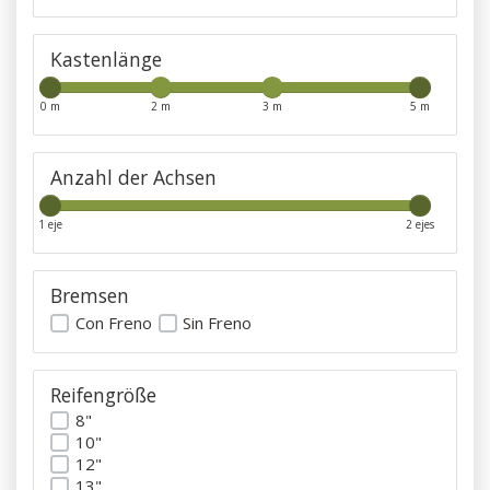
Kastenlänge
0 m
2 m
3 m
5 m
Anzahl der Achsen
1 eje
2 ejes
Bremsen
Con Freno
Sin Freno
Reifengröße
8"
10"
12"
13"