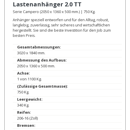
Lastenanhänger
2.0 TT
Serie Campero (2050 x 1360 x 500 mm.) | 750 Kg.
Anhänger speziell entworfen und für den Alltag, robust,
langlebig, zuverlässig, sehr sicheres und wirtschaftlichen
hergestellt. Sie sind die beste Investition für den Job zum
besten Preis.
Gesamtabmessungen:
3020 x 1840 mm.
Abmessung des Aufbaus:
2050 x 1360 x 500 mm.
Achse:
1 von 1100 Kg.
(Zulässige Gesamtmasse):
750 Kg.
Leergewicht:
340 Kg.
Reifen:
206-16 (Zoll)
Bremsen: