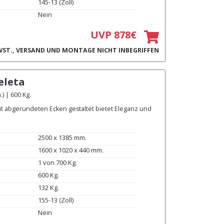
145-13 (Zoll)
Nein
UVP 878€
ST., VERSAND UND MONTAGE NICHT INBEGRIFFEN
eleta
) | 600 Kg.
it abgerundeten Ecken gestaltet bietet Eleganz und
2500 x 1385 mm.
1600 x 1020 x 440 mm.
1 von 700 Kg.
600 Kg.
132 Kg.
155-13 (Zoll)
Nein