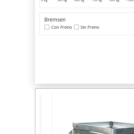
0 kg
300 kg
600 kg
750 kg
900 kg
> 900
Bremsen
Con Freno
Sin Freno