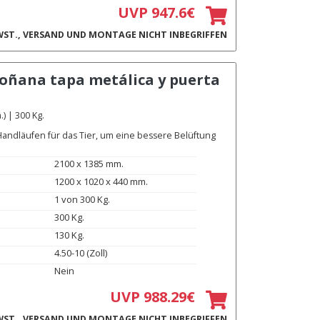
UVP 947.6€
ST., VERSAND UND MONTAGE NICHT INBEGRIFFEN
oñana tapa metálica y puerta
) | 300 Kg.
andläufen für das Tier, um eine bessere Belüftung
2100 x 1385 mm.
1200 x 1020 x 440 mm.
1 von 300 Kg.
300 Kg.
130 Kg.
4.50-10 (Zoll)
Nein
UVP 988.29€
ST., VERSAND UND MONTAGE NICHT INBEGRIFFEN