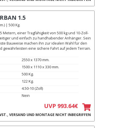
RBAN 1.5
.) | 500 Kg.
,5 Metern, einer Tragfähigkeit von 500 kg und 10-Zoll-
lseitiger und einfach zu handhabender Anhänger. Sein
uste Bauweise machen ihn zur idealen Wahl für den
d gewährleisten eine sichere Fahrt auf jedem Terrain.
2550 x 1370 mm.
1500 x 1110 x 330 mm.
500 Kg.
122 Kg.
4.50-10 (Zoll)
Nein
UVP 993.64€
ST., VERSAND UND MONTAGE NICHT INBEGRIFFEN