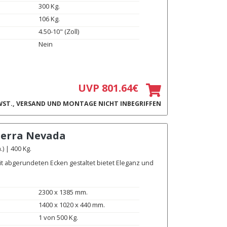
300 Kg.
106 Kg.
4.50-10" (Zoll)
Nein
UVP 801.64€
ST., VERSAND UND MONTAGE NICHT INBEGRIFFEN
ierra Nevada
) | 400 Kg.
it abgerundeten Ecken gestaltet bietet Eleganz und
2300 x 1385 mm.
1400 x 1020 x 440 mm.
1 von 500 Kg.