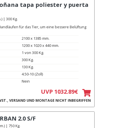
oñana tapa poliester y puerta
) | 300 Kg.
andläufen für das Tier, um eine bessere Belüftung
2100 x 1385 mm.
1200 x 1020 x 440 mm.
1 von 300 Kg.
300 Kg.
130 Kg.
4.50-10 (Zoll)
Nein
UVP 1032.89€
ST., VERSAND UND MONTAGE NICHT INBEGRIFFEN
RBAN 2.0 S/F
.) | 750 Kg.