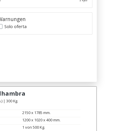
e
2 ejes
Warnungen
Solo oferta
lhambra
) | 300 Kg.
2150 x 1785 mm.
1200 x 1020 x 400 mm.
1 von 500 Kg.