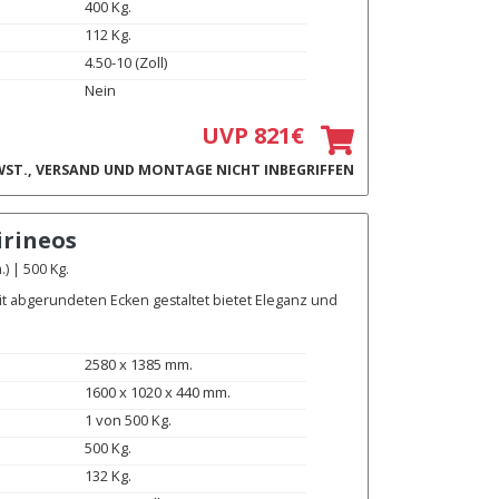
400 Kg.
112 Kg.
4.50-10 (Zoll)
Nein
UVP 821€
ST., VERSAND UND MONTAGE NICHT INBEGRIFFEN
irineos
) | 500 Kg.
it abgerundeten Ecken gestaltet bietet Eleganz und
2580 x 1385 mm.
1600 x 1020 x 440 mm.
1 von 500 Kg.
500 Kg.
132 Kg.