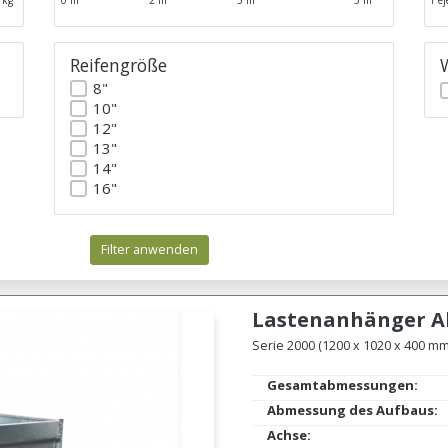
 kg
0 m
2 m
3 m
5 m
1 ej
Reifengröße
8"
10"
12"
13"
14"
16"
Filter anwenden
Lastenanhänger
A
Serie 2000 (1200 x 1020 x 400 mm.
Gesamtabmessungen:
Abmessung des Aufbaus:
Achse: