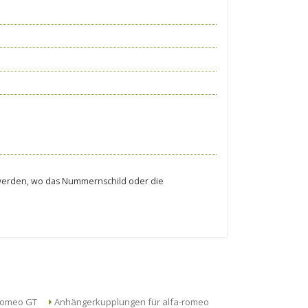
.
t werden, wo das Nummernschild oder die
ungen für alfa-romeo GT
Anhängerkupplungen für alfa-romeo