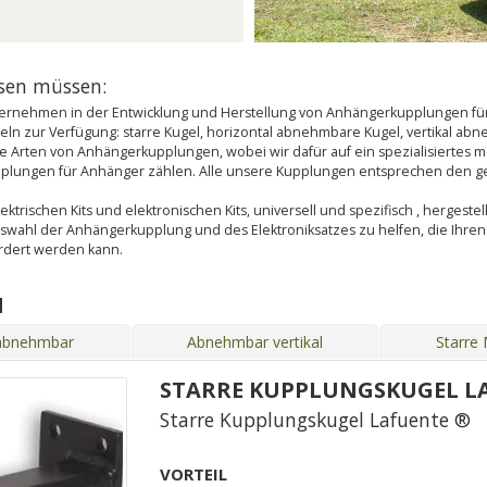
ssen müssen:
rnehmen in der Entwicklung und Herstellung von Anhängerkupplungen für 
n zur Verfügung: starre Kugel, horizontal abnehmbare Kugel, vertikal a
 alle Arten von Anhängerkupplungen, wobei wir dafür auf ein spezialisierte
upplungen für Anhänger zählen. Alle unsere Kupplungen entsprechen den g
ktrischen Kits und elektronischen Kits, universell und spezifisch , hergestel
uswahl der Anhängerkupplung und des Elektroniksatzes zu helfen, die Ihr
ordert werden kann.
N
 abnehmbar
Abnehmbar vertikal
Starre
STARRE KUPPLUNGSKUGEL L
Starre Kupplungskugel Lafuente ®
VORTEIL