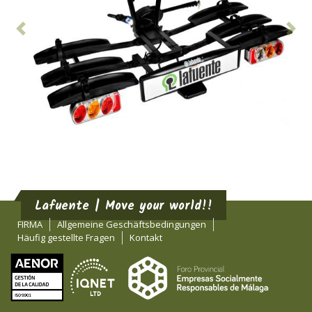
Vorhergehend
Nä
Lafuente | Move your world!!
FIRMA
Allgemeine Geschäftsbedingungen
Häufig gestellte Fragen
Kontakt