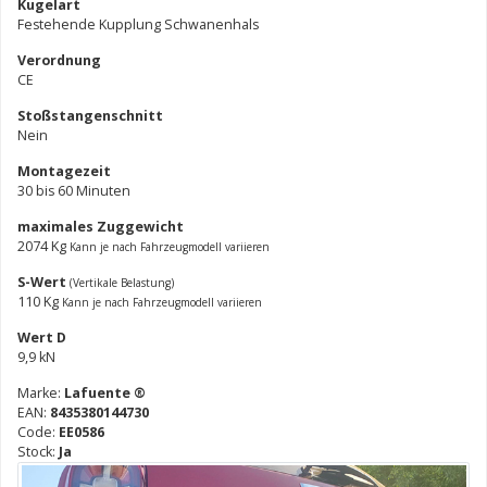
Kugelart
Festehende Kupplung Schwanenhals
Verordnung
CE
Stoßstangenschnitt
Nein
Montagezeit
30 bis 60 Minuten
maximales Zuggewicht
2074 Kg
Kann je nach Fahrzeugmodell variieren
S-Wert
(Vertikale Belastung)
110 Kg
Kann je nach Fahrzeugmodell variieren
Wert D
9,9 kN
Marke:
Lafuente ®
EAN:
8435380144730
Code:
EE0586
Stock:
Ja