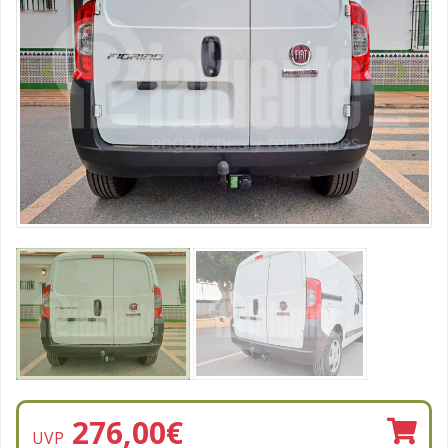
Vorhergehend
Nächst
276,00
€
UVP