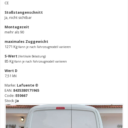
CE
Stoßstangenschnitt
Ja, nicht sichtbar
Montagezeit
mehr als 90
maximales Zuggewicht
1271 Kg
Kann je nach Fahrzeugmodell variieren
S-Wert
(Vertikale Belastung)
85 Kg
Kann je nach Fahrzeugmodell variieren
Wert D
7,51 kN
Marke:
Lafuente ®
EAN:
8435380171965
Code:
EE0667
Stock:
Ja