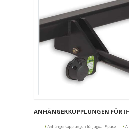
ANHÄNGERKUPPLUNGEN FÜR I
Anhängerkupplungen für jaguar F pace
An