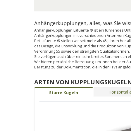
Anhängerkupplungen, alles, was Sie wi
Anhängerkupplungen Lafuente ® ist ein führendes Unte
Anhängerkupplungen mit verschiedenen Arten von Kugel
Bei Lafuente ® stellen wir seit mehr als 45 Jahren her
das Design, die Entwicklung und die Produktion von K
Verordnung 55 sowie den strengsten Qualitätsnormen.
Sie verfügen auch über ein sehr breites Sortiment an ele
Wir bieten persönliche Betreuung, um Ihnen bei der A
Beratung zu der Dokumentation, die in den ITVs angef
ARTEN VON KUPPLUNGSKUGEL
Horizontal
Starre Kugeln