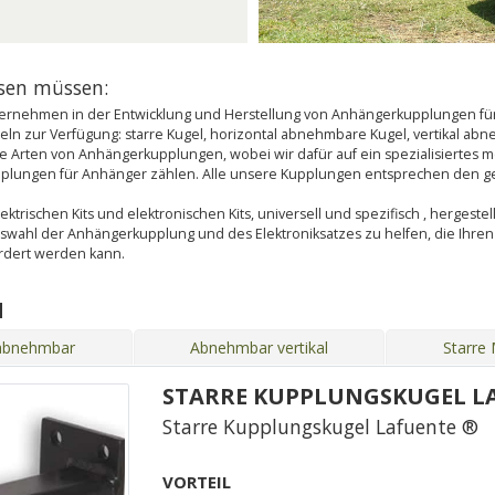
ssen müssen:
rnehmen in der Entwicklung und Herstellung von Anhängerkupplungen für 
n zur Verfügung: starre Kugel, horizontal abnehmbare Kugel, vertikal a
 alle Arten von Anhängerkupplungen, wobei wir dafür auf ein spezialisierte
upplungen für Anhänger zählen. Alle unsere Kupplungen entsprechen den g
ktrischen Kits und elektronischen Kits, universell und spezifisch , hergestel
uswahl der Anhängerkupplung und des Elektroniksatzes zu helfen, die Ihr
ordert werden kann.
N
 abnehmbar
Abnehmbar vertikal
Starre
STARRE KUPPLUNGSKUGEL L
Starre Kupplungskugel Lafuente ®
VORTEIL