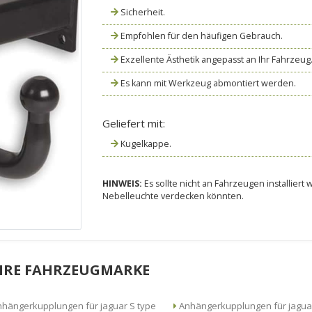
Sicherheit.
Empfohlen für den häufigen Gebrauch.
Exzellente Ästhetik angepasst an Ihr Fahrzeug
Es kann mit Werkzeug abmontiert werden.
Geliefert mit:
Kugelkappe.
HINWEIS:
Es sollte nicht an Fahrzeugen installier
Nebelleuchte verdecken könnten.
HRE FAHRZEUGMARKE
hängerkupplungen für jaguar S type
Anhängerkupplungen für jaguar S type