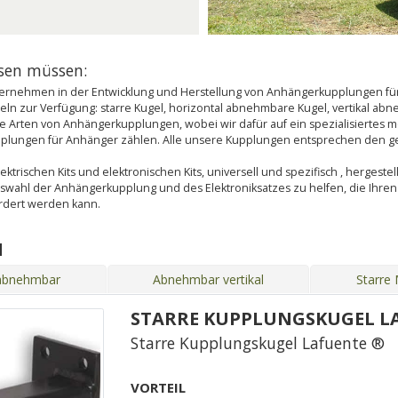
ssen müssen:
rnehmen in der Entwicklung und Herstellung von Anhängerkupplungen für 
n zur Verfügung: starre Kugel, horizontal abnehmbare Kugel, vertikal a
 alle Arten von Anhängerkupplungen, wobei wir dafür auf ein spezialisierte
upplungen für Anhänger zählen. Alle unsere Kupplungen entsprechen den g
ktrischen Kits und elektronischen Kits, universell und spezifisch , hergestel
uswahl der Anhängerkupplung und des Elektroniksatzes zu helfen, die Ihr
ordert werden kann.
N
 abnehmbar
Abnehmbar vertikal
Starre
STARRE KUPPLUNGSKUGEL L
Starre Kupplungskugel Lafuente ®
VORTEIL