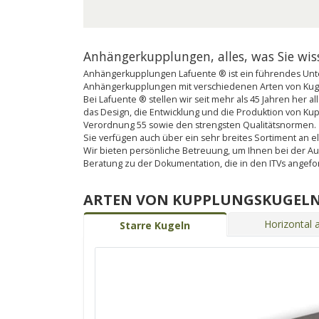
Anhängerkupplungen, alles, was Sie wi
Anhängerkupplungen Lafuente ® ist ein führendes Unte
Anhängerkupplungen mit verschiedenen Arten von Kugel
Bei Lafuente ® stellen wir seit mehr als 45 Jahren her
das Design, die Entwicklung und die Produktion von K
Verordnung 55 sowie den strengsten Qualitätsnormen.
Sie verfügen auch über ein sehr breites Sortiment an ele
Wir bieten persönliche Betreuung, um Ihnen bei der A
Beratung zu der Dokumentation, die in den ITVs angef
ARTEN VON KUPPLUNGSKUGEL
Horizontal
Starre Kugeln