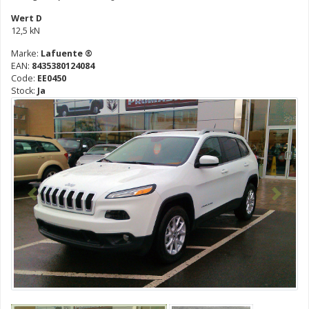
Wert D
12,5 kN
Marke:
Lafuente ®
EAN:
8435380124084
Code:
EE0450
Stock:
Ja
Vorhergehend
Nächst