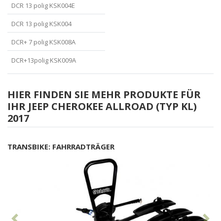
DCR 13 polig KSK004E
DCR 13 polig KSK004
DCR+ 7 polig KSK008A
DCR+13polig KSK009A
HIER FINDEN SIE MEHR PRODUKTE FÜR
IHR JEEP CHEROKEE ALLROAD (TYP KL)
2017
TRANSBIKE: FAHRRADTRÄGER
Vorhergehend
Nä