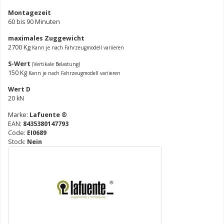
Montagezeit
60 bis 90 Minuten
maximales Zuggewicht
2700 Kg
Kann je nach Fahrzeugmodell variieren
S-Wert
(Vertikale Belastung)
150 Kg
Kann je nach Fahrzeugmodell variieren
Wert D
20 kN
Marke:
Lafuente ®
EAN:
8435380147793
Code:
EI0689
Stock:
Nein