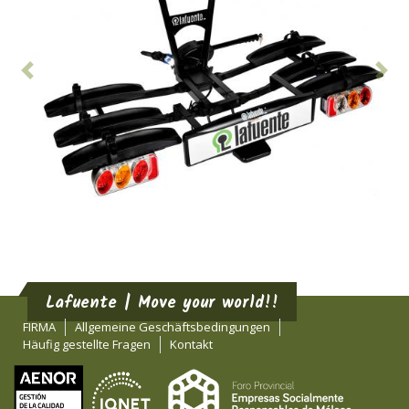
Vorhergehend
Nä
Lafuente | Move your world!!
FIRMA
Allgemeine Geschäftsbedingungen
Häufig gestellte Fragen
Kontakt