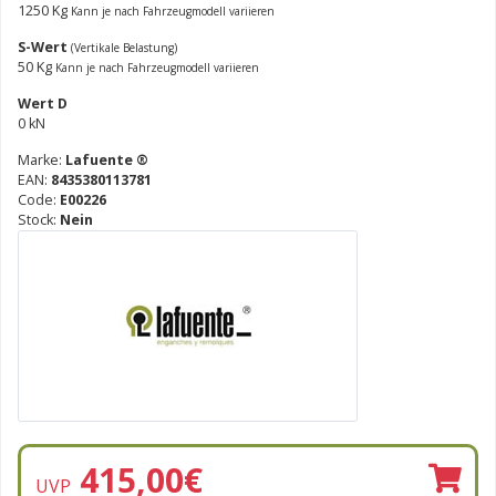
1250 Kg
Kann je nach Fahrzeugmodell variieren
S-Wert
(Vertikale Belastung)
50 Kg
Kann je nach Fahrzeugmodell variieren
Wert D
0 kN
Marke:
Lafuente ®
EAN:
8435380113781
Code:
E00226
Stock:
Nein
415,00
€
UVP