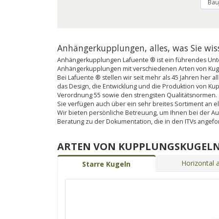
Anhängerkupplungen, alles, was Sie wi
Anhängerkupplungen Lafuente ® ist ein führendes Unte
Anhängerkupplungen mit verschiedenen Arten von Kugel
Bei Lafuente ® stellen wir seit mehr als 45 Jahren her
das Design, die Entwicklung und die Produktion von K
Verordnung 55 sowie den strengsten Qualitätsnormen.
Sie verfügen auch über ein sehr breites Sortiment an ele
Wir bieten persönliche Betreuung, um Ihnen bei der A
Beratung zu der Dokumentation, die in den ITVs angef
ARTEN VON KUPPLUNGSKUGEL
Horizontal
Starre Kugeln