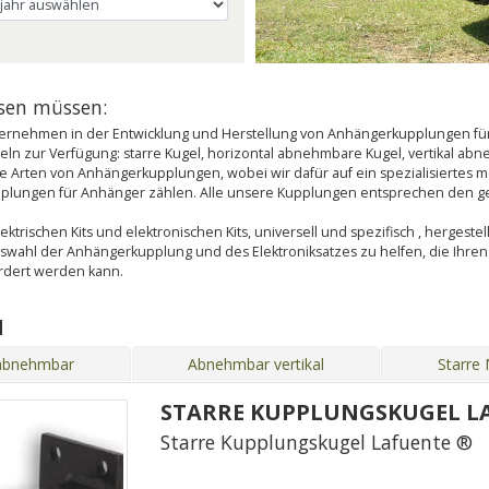
ssen müssen:
rnehmen in der Entwicklung und Herstellung von Anhängerkupplungen für 
n zur Verfügung: starre Kugel, horizontal abnehmbare Kugel, vertikal a
 alle Arten von Anhängerkupplungen, wobei wir dafür auf ein spezialisierte
upplungen für Anhänger zählen. Alle unsere Kupplungen entsprechen den g
ktrischen Kits und elektronischen Kits, universell und spezifisch , hergestel
uswahl der Anhängerkupplung und des Elektroniksatzes zu helfen, die Ihr
ordert werden kann.
N
 abnehmbar
Abnehmbar vertikal
Starre
STARRE KUPPLUNGSKUGEL L
Starre Kupplungskugel Lafuente ®