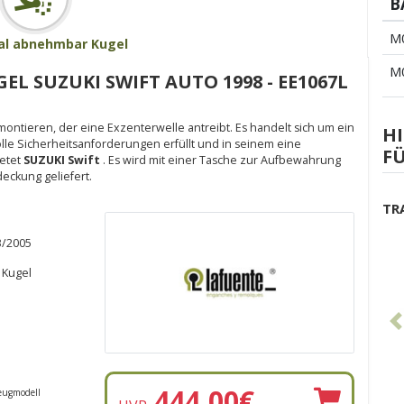
B
M
al abnehmbar Kugel
M
 SUZUKI SWIFT AUTO 1998 - EE1067L
fs montieren, der eine Exzenterwelle antreibt. Es handelt sich um ein
HI
lle Sicherheitsanforderungen erfüllt und in seinem eine
FÜ
etet
SUZUKI Swift
. Es wird mit einer Tasche zur Aufbewahrung
ckung geliefert.
TR
3/2005
 Kugel
444,00
€
eugmodell