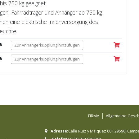
bis 750 kg geeignet.
gen, Fahrradträger und Anhänger ab 750 kg
chen eine elektrische Innenversorgung des
euchte.
€
Zur Anhängerkupplung hinzufügen
€
Zur Anhängerkupplung hinzufügen
FIRMA
Allgemeine Gesc
Adresse:
Calle Ruiz y Maiquez 60
(
29590
)
Campa