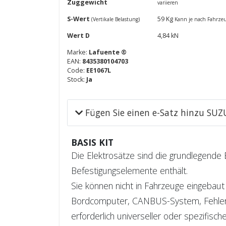
Zuggewicht
variieren
S-Wert
59 Kg
(Vertikale Belastung)
Kann je nach Fahrzeu
Wert D
4,84 kN
Marke:
Lafuente ®
EAN:
8435380104703
Code:
EE1067L
Stock:
Ja
Fügen Sie einen e-Satz hinzu SUZ
BASIS KIT
Die Elektrosätze sind die grundlegende E
Befestigungselemente enthält.
Sie können nicht in Fahrzeuge eingebaut
Bordcomputer, CANBUS-System, Fehlersen
erforderlich universeller oder spezifisc