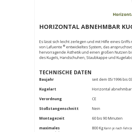
Horizont
HORIZONTAL ABNEHMBAR KUGEL
Es lässt sich leicht zerlegen und mit Hilfe eines Grif
®
von Lafuente
entwickeltes System, das anspruchsvo
hervorragende Ästhetik und einen großen Nutzen bi
des Kugels, Handschuhen, Staubkappe und Kugelabde
TECHNISCHE DATEN
Baujahr
seit dem 05/1996 bis 0
Kugelart
Horizontal abnehmbar
Verordnung
CE
Stoßstangenschnitt
Nein
Montagezeit
60 bis 90 Minuten
maximales
800 Kg
Kann je nach Fahrz