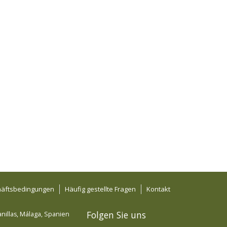
häftsbedingungen
Häufig gestellte Fragen
Kontakt
Folgen Sie uns
nillas
,
Málaga
,
Spanien