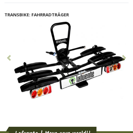
TRANSBIKE: FAHRRADTRÄGER
Vorhergehend
Nä