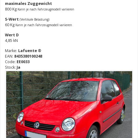
maximales Zuggewicht
800 Kg
Kann je nach Fahrzeugmodell variieren
S-Wert
(Vertikale Belastung)
60 Kg
Kann je nach Fahrzeugmodell variieren
Wert D
4,85 kN
Marke:
Lafuente ®
EAN:
8435380100248
Code:
EE0033
Stock:
Ja
Vorhergehend
Nächst