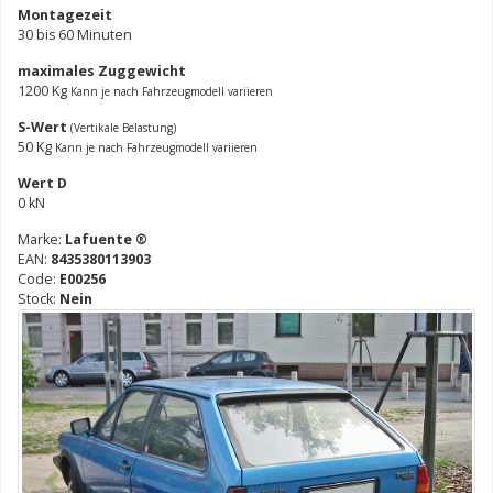
Montagezeit
30 bis 60 Minuten
maximales Zuggewicht
1200 Kg
Kann je nach Fahrzeugmodell variieren
S-Wert
(Vertikale Belastung)
50 Kg
Kann je nach Fahrzeugmodell variieren
Wert D
0 kN
Marke:
Lafuente ®
EAN:
8435380113903
Code:
E00256
Stock:
Nein
Vorhergehend
Nächst