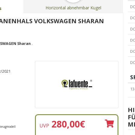
DC
Horizontal abnehmbar Kugel
s
DC
WANENHALS VOLKSWAGEN SHARAN
DC
DC
SWAGEN Sharan
.
DC
DC
2/2021
S
13
HI
F
280,00
€
MP
UVP
rzeugmodell