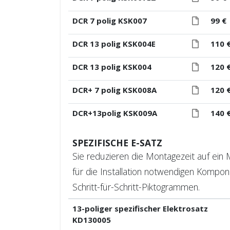
DCR 7 polig KSK007
99 €
DCR 13 polig KSK004E
110 
DCR 13 polig KSK004
120 
DCR+ 7 polig KSK008A
120 
DCR+13polig KSK009A
140 
SPEZIFISCHE E-SATZ
Sie reduzieren die Montagezeit auf ein M
für die Installation notwendigen Kompo
Schritt-für-Schritt-Piktogrammen.
13-poliger spezifischer Elektrosatz
KD130005