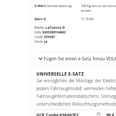
S-Wert
100 Kg
(Vertikale Belastung)
Kann je nach Fahrz
variieren
Wert D
11,75 kN
Marke:
Lafuente ®
EAN:
8435380104062
Code:
EE0381
Stock:
Ja
Fügen Sie einen e-Satz hinzu V
UNIVERSELLE E-SATZ
Sie ermöglichen die Montage der Elektroi
jedem Fahrzeugmodell, vermeiden Fehl
Fahrzeuginformationsbildschirm, Störung
unterschiedlichen Beleuchtungsmethode
DCR 7 polig KSK007E2
90 €