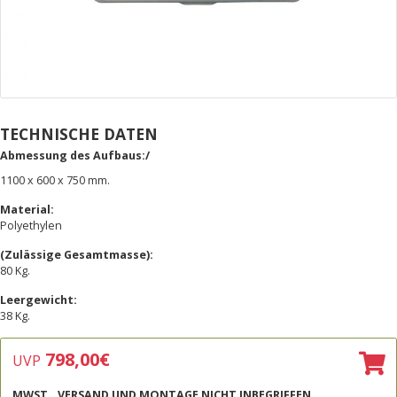
TECHNISCHE DATEN
Abmessung des Aufbaus:/
1100 x 600 x 750 mm.
Material:
Polyethylen
(Zulässige Gesamtmasse):
80 Kg.
Leergewicht:
38 Kg.
798,00
€
UVP
MWST., VERSAND UND MONTAGE NICHT INBEGRIFFEN