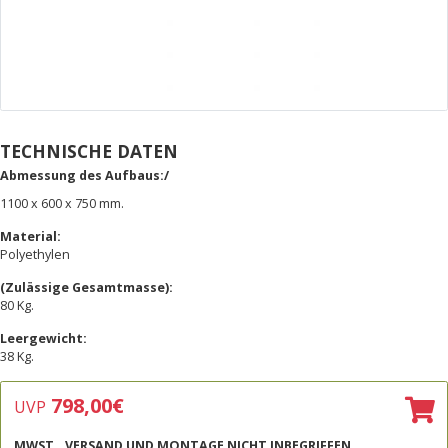
TECHNISCHE DATEN
Abmessung des Aufbaus:/
1100 x 600 x 750 mm.
Material:
Polyethylen
(Zulässige Gesamtmasse):
80 Kg.
Leergewicht:
38 Kg.
798,00
€
UVP
MWST., VERSAND UND MONTAGE NICHT INBEGRIFFEN