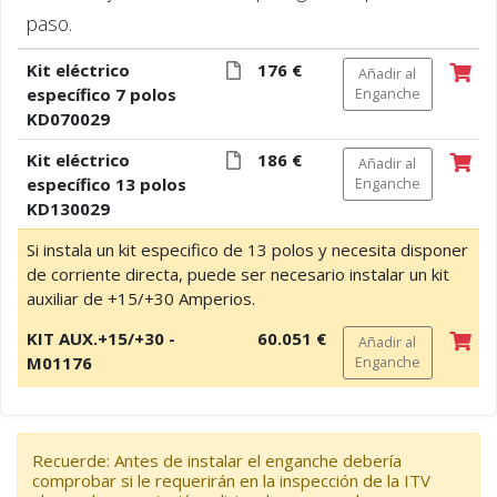
paso.
Kit eléctrico
176 €
Añadir al
específico 7 polos
Enganche
KD070029
Kit eléctrico
186 €
Añadir al
específico 13 polos
Enganche
KD130029
Si instala un kit especifico de 13 polos y necesita disponer
de corriente directa, puede ser necesario instalar un kit
auxiliar de +15/+30 Amperios.
KIT AUX.+15/+30 -
60.051 €
Añadir al
M01176
Enganche
Recuerde: Antes de instalar el enganche debería
comprobar si le requerirán en la inspección de la ITV