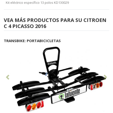
Kit eléctrico específico 13 polos KD130029
VEA MÁS PRODUCTOS PARA SU CITROEN
C 4 PICASSO 2016
TRANSBIKE: PORTABICICLETAS
Anterior
Sig