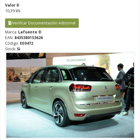
Valor D
10,39 kN
Verificar Documentación Adicional
Marca:
Lafuente ®
EAN:
8435380153626
Código:
EE0472
Stock:
Si