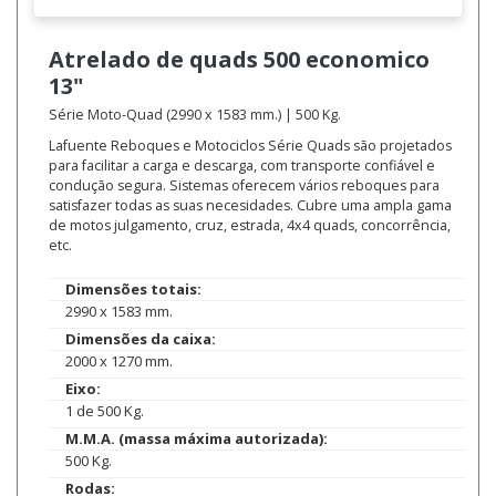
Atrelado de quads
500 economico
13"
Série Moto-Quad (2990 x 1583 mm.) | 500 Kg.
Lafuente Reboques e Motociclos Série Quads são projetados
para facilitar a carga e descarga, com transporte confiável e
condução segura. Sistemas oferecem vários reboques para
satisfazer todas as suas necesidades. Cubre uma ampla gama
de motos julgamento, cruz, estrada, 4x4 quads, concorrência,
etc.
Dimensões totais:
2990 x 1583 mm.
Dimensões da caixa:
2000 x 1270 mm.
Eixo:
1 de 500 Kg.
M.M.A. (massa máxima autorizada):
500 Kg.
Rodas: