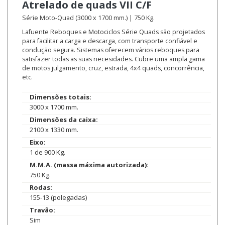
Atrelado de quads
VII C/F
Série Moto-Quad (3000 x 1700 mm.) | 750 Kg.
Lafuente Reboques e Motociclos Série Quads são projetados
para facilitar a carga e descarga, com transporte confiável e
condução segura. Sistemas oferecem vários reboques para
satisfazer todas as suas necesidades. Cubre uma ampla gama
de motos julgamento, cruz, estrada, 4x4 quads, concorrência,
etc.
Dimensões totais:
3000 x 1700 mm.
Dimensões da caixa:
2100 x 1330 mm.
Eixo:
1 de 900 Kg.
M.M.A. (massa máxima autorizada):
750 Kg.
Rodas:
155-13 (polegadas)
Travão:
Sim