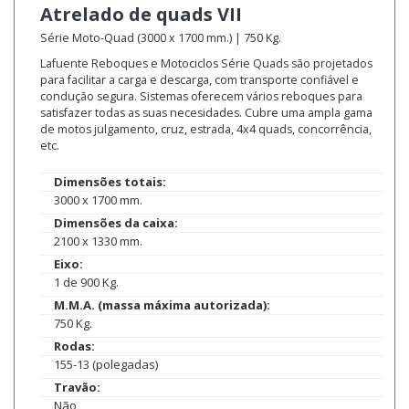
Atrelado de quads
VII
Série Moto-Quad (3000 x 1700 mm.) | 750 Kg.
Lafuente Reboques e Motociclos Série Quads são projetados
para facilitar a carga e descarga, com transporte confiável e
condução segura. Sistemas oferecem vários reboques para
satisfazer todas as suas necesidades. Cubre uma ampla gama
de motos julgamento, cruz, estrada, 4x4 quads, concorrência,
etc.
Dimensões totais:
3000 x 1700 mm.
Dimensões da caixa:
2100 x 1330 mm.
Eixo:
1 de 900 Kg.
M.M.A. (massa máxima autorizada):
750 Kg.
Rodas:
155-13 (polegadas)
Travão:
Não