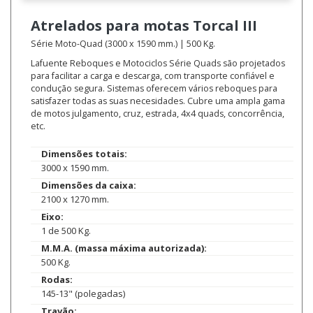
Atrelados para motas
Torcal III
Série Moto-Quad (3000 x 1590 mm.) | 500 Kg.
Lafuente Reboques e Motociclos Série Quads são projetados
para facilitar a carga e descarga, com transporte confiável e
condução segura. Sistemas oferecem vários reboques para
satisfazer todas as suas necesidades. Cubre uma ampla gama
de motos julgamento, cruz, estrada, 4x4 quads, concorrência,
etc.
Dimensões totais:
3000 x 1590 mm.
Dimensões da caixa:
2100 x 1270 mm.
Eixo:
1 de 500 Kg.
M.M.A. (massa máxima autorizada):
500 Kg.
Rodas:
145-13" (polegadas)
Travão: