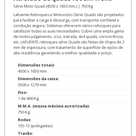
Série Moto-Quad (4500 x 1650 mm.) | 750 Kg.
Lafuente Reboques e Motociclos Série Quads são projetados
para facilitar a carga e descarga, com transporte confiável e
condução segura. Sistemas oferecem vários reboques para
satisfazer todas as suas necesidades. Cubre uma ampla gama
de motos julgamento, cruz, estrada, 4x4 quads, concorrência,
etc. LAFUENTE reboques série Quads são feitas de chapa de 2
mm de espessura, com tratamento de superfície de epóxi de
alta resistência garantindo a melhor qualidade e preço.
Dimensões totais:
4500 x 1650 mm.
Dimensões da caixa:
3500 x 1270 mm.
Eixo:
1 de 900 Kg.
M.M.A. (massa máxima autorizada):
750 Kg.
Rodas:
155-13 (polegadas)
Travão: