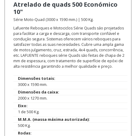
Atrelado de quads
500 Económico
10"
Série Moto-Quad (3000 x 1590 mm.) | 500 Kg.
Lafuente Reboques e Motociclos Série Quads são projetados
para facilitar a carga e descarga, com transporte confiável e
condução segura. Sistemas oferecem vários reboques para
satisfazer todas as suas necesidades. Cubre uma ampla gama
de motos julgamento, cruz, estrada, 4x4 quads, concorrência,
etc. LAFUENTE reboques série Quads são feitas de chapa de 2
mm de espessura, com tratamento de superfície de epóxi de
alta resistência garantindo a melhor qualidade e preço.
Dimensões totais:
3000 x 1590 mm.
Dimensões da caixa:
2000 x 1270 mm.
Eixo:
1 de 500 Kg.
M.M.A. (massa máxima autorizada):
500 Kg.
Rodas: