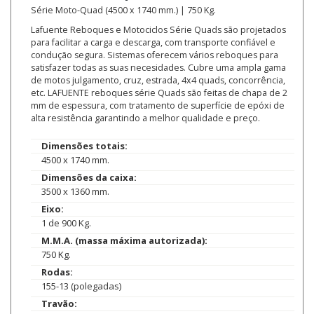
Série Moto-Quad (4500 x 1740 mm.) | 750 Kg.
Lafuente Reboques e Motociclos Série Quads são projetados
para facilitar a carga e descarga, com transporte confiável e
condução segura. Sistemas oferecem vários reboques para
satisfazer todas as suas necesidades. Cubre uma ampla gama
de motos julgamento, cruz, estrada, 4x4 quads, concorrência,
etc. LAFUENTE reboques série Quads são feitas de chapa de 2
mm de espessura, com tratamento de superfície de epóxi de
alta resistência garantindo a melhor qualidade e preço.
Dimensões totais:
4500 x 1740 mm.
Dimensões da caixa:
3500 x 1360 mm.
Eixo:
1 de 900 Kg.
M.M.A. (massa máxima autorizada):
750 Kg.
Rodas:
155-13 (polegadas)
Travão: