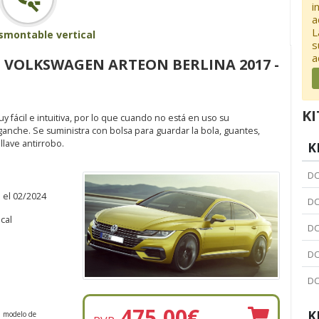
i
a
L
smontable vertical
s
a
 VOLKSWAGEN ARTEON BERLINA 2017 -
KI
fácil e intuitiva, por lo que cuando no está en uso su
nche. Se suministra con bolsa para guardar la bola, guantes,
lave antirrobo.
K
DC
 el 02/2024
DC
cal
DC
DC
DC
475,00
€
K
n modelo de