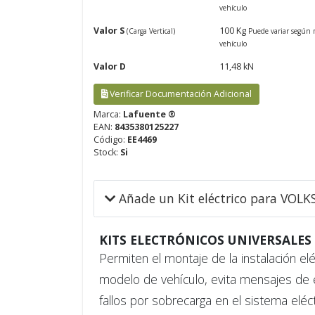
vehículo
Valor S
100 Kg
(Carga Vertical)
Puede variar según 
vehículo
Valor D
11,48 kN
Verificar Documentación Adicional
Marca:
Lafuente ®
EAN:
8435380125227
Código:
EE4469
Stock:
Si
Añade un Kit eléctrico para VOL
KITS ELECTRÓNICOS UNIVERSALES
Permiten el montaje de la instalación el
modelo de vehículo, evita mensajes de er
fallos por sobrecarga en el sistema elé