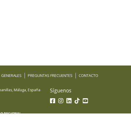
 GENERALES
PREGUNTAS FRECUENTES
CONTACTO
Síguenos
anillas
,
Málaga
,
España
LO REGIONAL
 beneficiaria del Fondo Europeo de Desarrollo
petitividad de las Pymes y gracias al cual ha puesto
acional con el objetivo de mejorar sus ventas