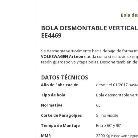
Bola de
BOLA DESMONTABLE VERTICAL
EE4469
Se desmonta verticalmente hacia debajo de forma muy 
VOLKSWAGEN Arteon
queda como si no tuviese enga
tapón guardapolvo y tapa bolas. Dispone también de l
DATOS TÉCNICOS
Año de Fabricación
desde el 01/2017 hasta
Tipo de bola
Bola desmontable verti
Normativa
CE
Corte de Paragolpes
Si, no visible
Tiempo de Montaje
Entre 60' y 90'
MMR
2200 Kg
Puede variar segú