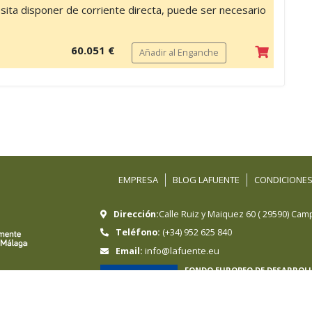
cesita disponer de corriente directa, puede ser necesario
60.051 €
Añadir al Enganche
EMPRESA
BLOG LAFUENTE
CONDICIONES
Dirección:
Calle Ruiz y Maiquez 60
(
29590
)
Camp
Teléfono:
(+34) 952 625 840
info@lafuente.eu
Email:
FONDO EUROPEO DE DESARROL
Hermanos Sánchez-Lafuente, S.A ha sido
Regional cuyo objetivo es mejorar la com
en marcha un Plan de e-commerce intern