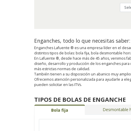
Enganches, todo lo que necesitas saber:
Enganches Lafuente ® es una empresa líder en el desar
distintos tipos de bolas: bola fija, bola desmontable ho
En Lafuente ®, desde hace más de 45 años, venimos fab
diseño, desarrollo y producción de los enganches para
más estrictas normas de calidad.
También tienen a su disposición un abanico muy amplio de 
Ofrecemos atención personalizada para ayudarle a eleg
pueden solicitar en las ITVs.
TIPOS DE BOLAS DE ENGANCHE
Desmontable h
Bola fija