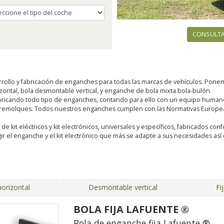
CONSULTA
rollo y fabricación de enganches para todas las marcas de vehículos. Pon
rizontal, bola desmontable vertical, y enganche de bola mixta bola-bulón.
ricando todo tipo de enganches, contando para ello con un equipo humano 
 remolques. Todos nuestros enganches cumplen con las Normativas Europeas
kit eléctricos y kit electrónicos, universales y específicos, fabricados conf
ir el enganche y el kit electrónico que más se adapte a sus necesidades a
orizontal
Desmontable vertical
Fi
BOLA FIJA LAFUENTE ®
Bola de enganche fija Lafuente ®