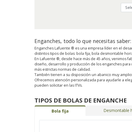
Enganches, todo lo que necesitas saber:
Enganches Lafuente ® es una empresa líder en el desar
distintos tipos de bolas: bola fija, bola desmontable ho
En Lafuente ®, desde hace más de 45 años, venimos fab
diseño, desarrollo y producción de los enganches para
más estrictas normas de calidad.
También tienen a su disposición un abanico muy amplio de 
Ofrecemos atención personalizada para ayudarle a eleg
pueden solicitar en las ITVs.
TIPOS DE BOLAS DE ENGANCHE
Desmontable h
Bola fija