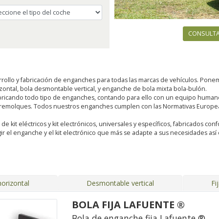
CONSULTA
rollo y fabricación de enganches para todas las marcas de vehículos. Pon
rizontal, bola desmontable vertical, y enganche de bola mixta bola-bulón.
ricando todo tipo de enganches, contando para ello con un equipo humano 
 remolques. Todos nuestros enganches cumplen con las Normativas Europeas
kit eléctricos y kit electrónicos, universales y específicos, fabricados conf
ir el enganche y el kit electrónico que más se adapte a sus necesidades a
orizontal
Desmontable vertical
Fi
BOLA FIJA LAFUENTE ®
Bola de enganche fija Lafuente ®