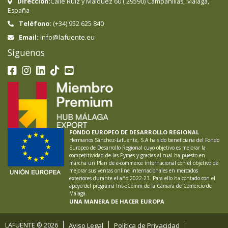
Dirección:
Calle Ruiz y Maiquez 60
(
29590
)
Campanillas
,
Málaga
,
España
Teléfono:
(+34) 952 625 840
info@lafuente.eu
Email:
Síguenos
FONDO EUROPEO DE DESARROLLO REGIONAL
Hermanos Sánchez-Lafuente, S.A ha sido beneficiaria del Fondo
Europeo de Desarrollo Regional cuyo objetivo es mejorar la
competitividad de las Pymes y gracias al cual ha puesto en
marcha un Plan de e-commerce internacional con el objetivo de
mejorar sus ventas online internacionales en mercados
exteriores durante el año 2022-23. Para ello ha contado con el
apoyo del programa Int-eComm de la Cámara de Comercio de
Málaga.
UNA MANERA DE HACER EUROPA
LAFUENTE ®
2026
Aviso Legal
Política de Privacidad