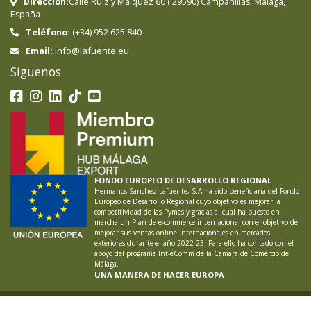
Dirección:
Calle Ruiz y Maiquez 60
(
29590
)
Campanillas
,
Málaga
,
España
Teléfono:
(+34) 952 625 840
info@lafuente.eu
Email:
Síguenos
FONDO EUROPEO DE DESARROLLO REGIONAL
Hermanos Sánchez-Lafuente, S.A ha sido beneficiaria del Fondo
Europeo de Desarrollo Regional cuyo objetivo es mejorar la
competitividad de las Pymes y gracias al cual ha puesto en
marcha un Plan de e-commerce internacional con el objetivo de
mejorar sus ventas online internacionales en mercados
exteriores durante el año 2022-23. Para ello ha contado con el
apoyo del programa Int-eComm de la Cámara de Comercio de
Málaga.
UNA MANERA DE HACER EUROPA
LAFUENTE ®
2026
Aviso Legal
Política de Privacidad