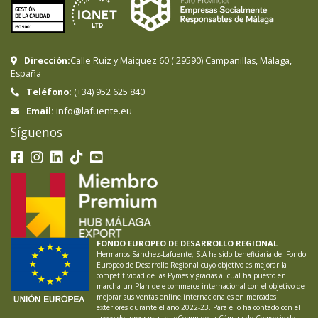
Dirección:
Calle Ruiz y Maiquez 60
(
29590
)
Campanillas
,
Málaga
,
España
Teléfono:
(+34) 952 625 840
info@lafuente.eu
Email:
Síguenos
FONDO EUROPEO DE DESARROLLO REGIONAL
Hermanos Sánchez-Lafuente, S.A ha sido beneficiaria del Fondo
Europeo de Desarrollo Regional cuyo objetivo es mejorar la
competitividad de las Pymes y gracias al cual ha puesto en
marcha un Plan de e-commerce internacional con el objetivo de
mejorar sus ventas online internacionales en mercados
exteriores durante el año 2022-23. Para ello ha contado con el
apoyo del programa Int-eComm de la Cámara de Comercio de