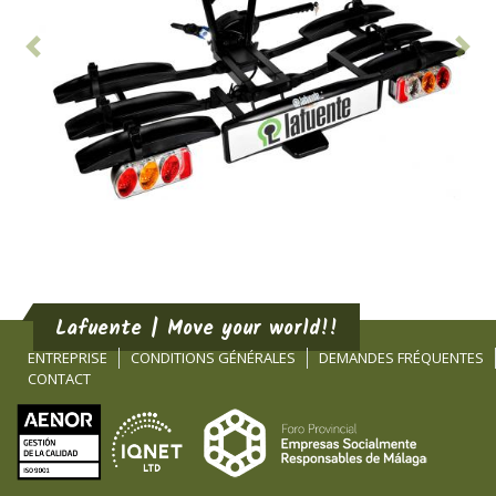
Antérieur
Sui
Lafuente | Move your world!!
ENTREPRISE
CONDITIONS GÉNÉRALES
DEMANDES FRÉQUENTES
CONTACT