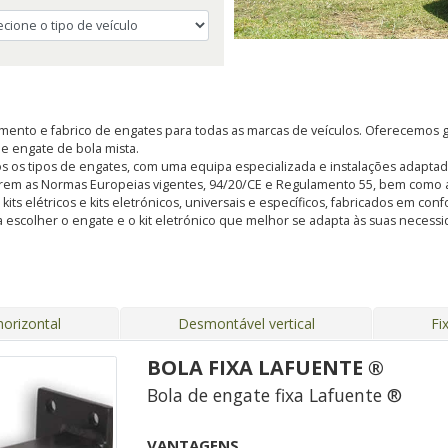
ento e fabrico de engates para todas as marcas de veículos. Oferecemos g
, e engate de bola mista.
s os tipos de engates, com uma equipa especializada e instalações adapt
rem as Normas Europeias vigentes, 94/20/CE e Regulamento 55, bem como a
s elétricos e kits eletrónicos, universais e específicos, fabricados em con
 escolher o engate e o kit eletrónico que melhor se adapta às suas nece
orizontal
Desmontável vertical
Fi
BOLA FIXA LAFUENTE ®
Bola de engate fixa Lafuente ®
VANTAGENS