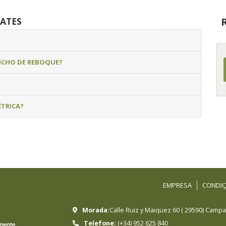
ATES
NCHO DE REBOQUE?
ÉTRICA?
EMPRESA
CONDIÇ
Morada:
Calle Ruiz y Maiquez 60
(
29590
)
Campan
Telefone:
(+34) 952 625 840