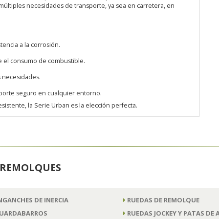
últiples necesidades de transporte, ya sea en carretera, en
encia a la corrosión.
ce el consumo de combustible.
s necesidades.
sporte seguro en cualquier entorno.
sistente, la Serie Urban es la elección perfecta.
A REMOLQUES
NGANCHES DE INERCIA
RUEDAS DE REMOLQUE
UARDABARROS
RUEDAS JOCKEY Y PATAS DE