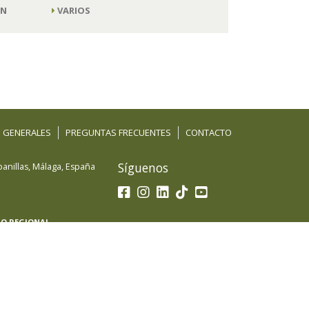
ÓN
VARIOS
 GENERALES
PREGUNTAS FRECUENTES
CONTACTO
Síguenos
anillas
,
Málaga
,
España
LO REGIONAL
 beneficiaria del Fondo Europeo de Desarrollo
petitividad de las Pymes y gracias al cual ha puesto
acional con el objetivo de mejorar sus ventas
eriores durante el año 2022-23. Para ello ha
-eComm de la Cámara de Comercio de Málaga.
A