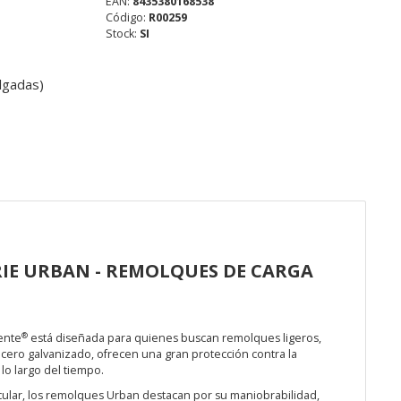
EAN:
8435380168538
Código:
R00259
Stock:
SI
lgadas)
IE URBAN - REMOLQUES DE CARGA
®
ente
está diseñada para quienes buscan remolques ligeros,
 acero galvanizado, ofrecen una gran protección contra la
o largo del tiempo.
cular, los remolques Urban destacan por su maniobrabilidad,