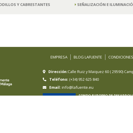
ODILLOS Y CABRESTANTES
SEÑALIZACIÓN E ILUMINACI
EMPRESA
BLOG LAFUENTE
CONDICIONES
Dirección:
Calle Ruiz y Maiquez 60
(
29590
)
Camp
Teléfono:
(+34) 952 625 840
info@lafuente.eu
Email:
FONDO EUROPEO DE DESARROL
Hermanos Sánchez-Lafuente, S.A ha sido
Regional cuyo objetivo es mejorar la com
en marcha un Plan de e-commerce intern
online internacionales en mercados ext
contado con el apoyo del programa Int
UNA MANERA DE HACER EUROP