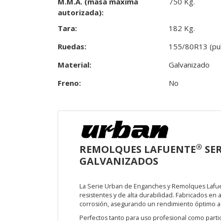
M.M.A. (masa máxima
750 Kg.
autorizada):
Tara:
182 Kg.
Ruedas:
155/80R13 (pu
Material:
Galvanizado
Freno:
No
®
REMOLQUES LAFUENTE
SER
GALVANIZADOS
La Serie Urban de Enganches y Remolques Lafu
resistentes y de alta durabilidad. Fabricados en
corrosión, asegurando un rendimiento óptimo a l
Perfectos tanto para uso profesional como parti