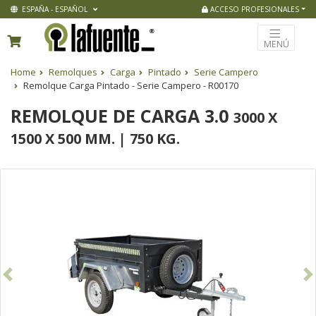
ESPAÑA - ESPAÑOL
ACCESO PROFESIONALES
MENÚ
Home
Remolques
Carga
Pintado
Serie Campero
Remolque Carga Pintado - Serie Campero - R00170
REMOLQUE DE CARGA 3.0
3000 X
1500 X 500 MM. | 750 KG.
Anterior
Si