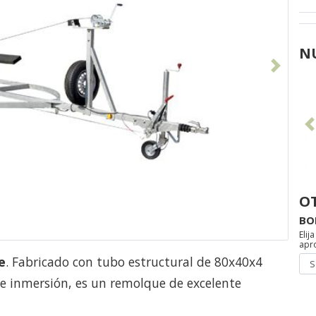
N
Siguiente
798€
698€
O
BO
Elij
apr
e
. Fabricado con tubo estructural de 80x40x4
de inmersión, es un remolque de excelente