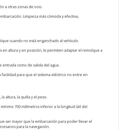
n a otras zonas de ocio.
embarcación. Limpieza más cómoda y efectiva,
emolque cuando no está enganchado al vehículo.
s en altura y en posición, le permiten adaptar el remolque a
de entrada como de salida del agua.
acilidad para que el sistema eléctrico no entre en
a altura, la quilla y el peso.
nimo 700 milímetros inferior a la longitud útil del
ue ser mayor que la embarcación para poder llevar el
ecesarios para la navegación.