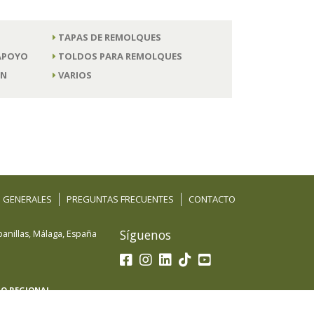
TAPAS DE REMOLQUES
 APOYO
TOLDOS PARA REMOLQUES
ÓN
VARIOS
 GENERALES
PREGUNTAS FRECUENTES
CONTACTO
Síguenos
anillas
,
Málaga
,
España
LO REGIONAL
 beneficiaria del Fondo Europeo de Desarrollo
petitividad de las Pymes y gracias al cual ha puesto