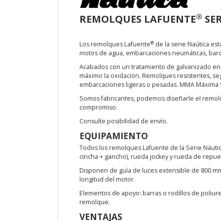
®
REMOLQUES LAFUENTE
SER
®
Los remolques Lafuente
de la serie Naútica est
motos de agua, embarcaciones neumáticas, barc
Acabados con un tratamiento de galvanizado en c
máximo la oxidación. Remolques resistentes, segu
embarcaciones ligeras o pesadas. MMA Máxima S
Somos fabricantes, podemos diseñarle el remol
compromiso.
Consulte posibilidad de envío.
EQUIPAMIENTO
Todos los remolques Lafuente de la Serie Náuti
cincha + gancho), rueda jockey y rueda de repue
Disponen de guía de luces extensible de 800 mm.
longitud del motor.
Elementos de apoyo: barras o rodillos de poliuret
remolque.
VENTAJAS