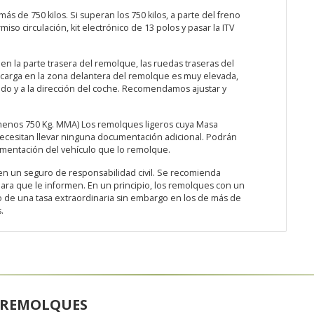
 de 750 kilos. Si superan los 750 kilos, a parte del freno
miso circulación, kit electrónico de 13 polos y pasar la ITV
 en la parte trasera del remolque, las ruedas traseras del
a carga en la zona delantera del remolque es muy elevada,
nado y a la dirección del coche. Recomendamos ajustar y
enos 750 Kg. MMA) Los remolques ligeros cuya Masa
 necesitan llevar ninguna documentación adicional. Podrán
cumentación del vehículo que lo remolque.
en un seguro de responsabilidad civil. Se recomienda
para que le informen. En un principio, los remolques con un
o de una tasa extraordinaria sin embargo en los de más de
.
A REMOLQUES