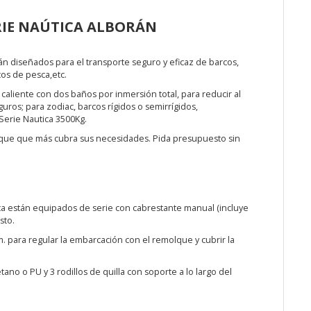
IE NAÚTICA ALBORÁN
án diseñados para el transporte seguro y eficaz de barcos,
os de pesca,etc.
aliente con dos baños por inmersión total, para reducir al
ros; para zodiac, barcos rígidos o semirrígidos,
erie Nautica 3500Kg.
que que más cubra sus necesidades. Pida presupuesto sin
ca están equipados de serie con cabrestante manual (incluye
sto.
 para regular la embarcación con el remolque y cubrir la
ano o PU y 3 rodillos de quilla con soporte a lo largo del