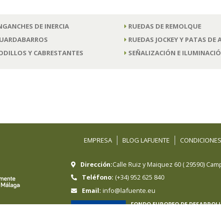
NGANCHES DE INERCIA
RUEDAS DE REMOLQUE
UARDABARROS
RUEDAS JOCKEY Y PATAS DE
ODILLOS Y CABRESTANTES
SEÑALIZACIÓN E ILUMINACI
EMPRESA
BLOG LAFUENTE
CONDICIONES
Dirección:
Calle Ruiz y Maiquez 60
(
29590
)
Camp
Teléfono:
(+34) 952 625 840
info@lafuente.eu
Email:
FONDO EUROPEO DE DESARROL
Hermanos Sánchez-Lafuente, S.A ha sido
Regional cuyo objetivo es mejorar la com