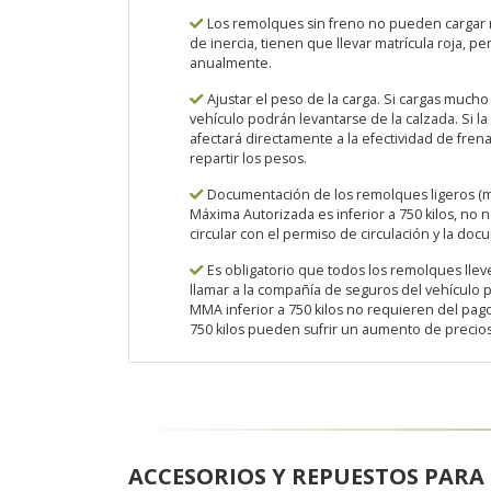
Los remolques sin freno no pueden cargar más
de inercia, tienen que llevar matrícula roja, per
anualmente.
Ajustar el peso de la carga. Si cargas mucho
vehículo podrán levantarse de la calzada. Si l
afectará directamente a la efectividad de fre
repartir los pesos.
Documentación de los remolques ligeros (m
Máxima Autorizada es inferior a 750 kilos, no
circular con el permiso de circulación y la do
Es obligatorio que todos los remolques llev
llamar a la compañía de seguros del vehículo 
MMA inferior a 750 kilos no requieren del pag
750 kilos pueden sufrir un aumento de precios
ACCESORIOS Y REPUESTOS PAR