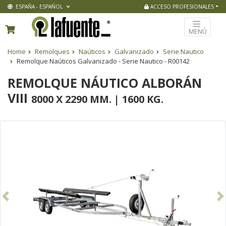
ESPAÑA - ESPAÑOL
ACCESO PROFESIONALES
MENÚ
Home
Remolques
Naúticos
Galvanizado
Serie Nautico
Remolque Naúticos Galvanizado - Serie Nautico - R00142
REMOLQUE NÁUTICO ALBORÁN
VIII
8000 X 2290 MM. | 1600 KG.
Anterior
Si