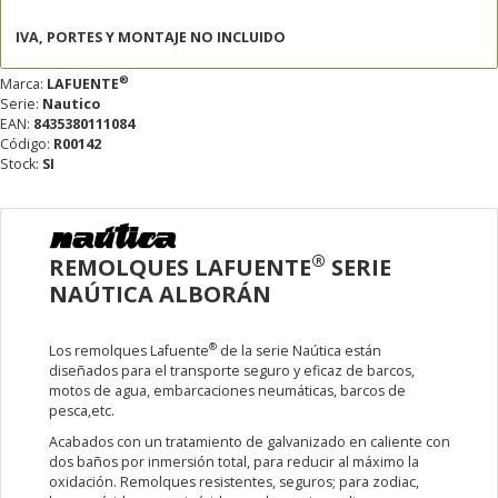
IVA, PORTES Y MONTAJE NO INCLUIDO
®
Marca:
LAFUENTE
Serie:
Nautico
EAN:
8435380111084
Código:
R00142
Stock:
SI
®
REMOLQUES LAFUENTE
SERIE
NAÚTICA ALBORÁN
®
Los remolques Lafuente
de la serie Naútica están
diseñados para el transporte seguro y eficaz de barcos,
motos de agua, embarcaciones neumáticas, barcos de
pesca,etc.
Acabados con un tratamiento de galvanizado en caliente con
dos baños por inmersión total, para reducir al máximo la
oxidación. Remolques resistentes, seguros; para zodiac,