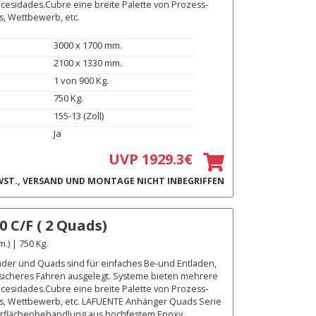
ecesidades.Cubre eine breite Palette von Prozess-
s, Wettbewerb, etc.
3000 x 1700 mm.
2100 x 1330 mm.
1 von 900 Kg.
750 Kg.
155-13 (Zoll)
Ja
UVP 1929.3€
ST., VERSAND UND MONTAGE NICHT INBEGRIFFEN
0 C/F ( 2 Quads)
) | 750 Kg.
äder und Quads sind für einfaches Be-und Entladen,
 sicheres Fahren ausgelegt. Systeme bieten mehrere
ecesidades.Cubre eine breite Palette von Prozess-
ads, Wettbewerb, etc. LAFUENTE Anhänger Quads Serie
berflächenbehandlung aus hochfestem Epoxy