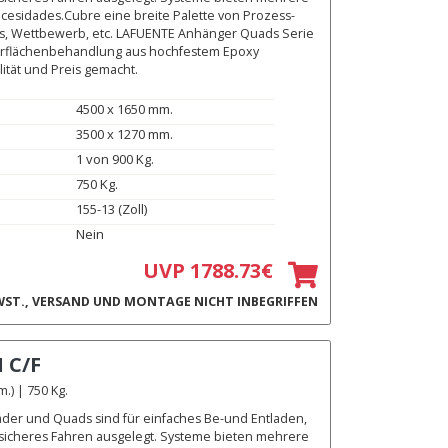
ecesidades.Cubre eine breite Palette von Prozess-
ads, Wettbewerb, etc. LAFUENTE Anhänger Quads Serie
berflächenbehandlung aus hochfestem Epoxy
ität und Preis gemacht.
4500 x 1650 mm.
3500 x 1270 mm.
1 von 900 Kg.
750 Kg.
155-13 (Zoll)
Nein
UVP 1788.73€
ST., VERSAND UND MONTAGE NICHT INBEGRIFFEN
I C/F
) | 750 Kg.
äder und Quads sind für einfaches Be-und Entladen,
 sicheres Fahren ausgelegt. Systeme bieten mehrere