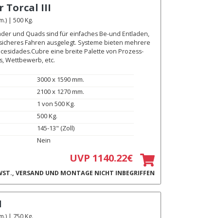
r
Torcal III
) | 500 Kg.
äder und Quads sind für einfaches Be-und Entladen,
 sicheres Fahren ausgelegt. Systeme bieten mehrere
ecesidades.Cubre eine breite Palette von Prozess-
s, Wettbewerb, etc.
3000 x 1590 mm.
2100 x 1270 mm.
1 von 500 Kg.
500 Kg.
145-13" (Zoll)
Nein
UVP 1140.22€
ST., VERSAND UND MONTAGE NICHT INBEGRIFFEN
I
) | 750 Kg.