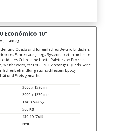
0 Económico 10"
) | 500 Kg.
äder und Quads sind für einfaches Be-und Entladen,
 sicheres Fahren ausgelegt. Systeme bieten mehrere
ecesidades.Cubre eine breite Palette von Prozess-
ads, Wettbewerb, etc.LAFUENTE Anhänger Quads Serie
berflächenbehandlung aus hochfestem Epoxy
ität und Preis gemacht.
3000 x 1590 mm.
2000 x 1270 mm.
1 von 500 Kg.
500 Kg.
450-10 (Zoll)
Nein