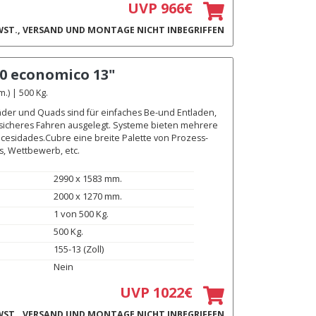
UVP 966€
ST., VERSAND UND MONTAGE NICHT INBEGRIFFEN
0 economico 13"
) | 500 Kg.
äder und Quads sind für einfaches Be-und Entladen,
 sicheres Fahren ausgelegt. Systeme bieten mehrere
ecesidades.Cubre eine breite Palette von Prozess-
s, Wettbewerb, etc.
2990 x 1583 mm.
2000 x 1270 mm.
1 von 500 Kg.
500 Kg.
155-13 (Zoll)
Nein
UVP 1022€
ST., VERSAND UND MONTAGE NICHT INBEGRIFFEN