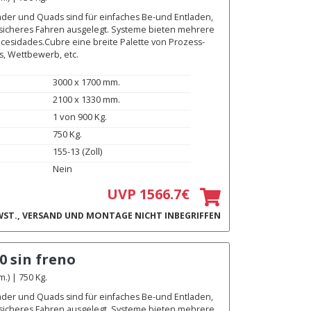
äder und Quads sind für einfaches Be-und Entladen,
 sicheres Fahren ausgelegt. Systeme bieten mehrere
ecesidades.Cubre eine breite Palette von Prozess-
s, Wettbewerb, etc.
3000 x 1700 mm.
2100 x 1330 mm.
1 von 900 Kg.
750 Kg.
155-13 (Zoll)
Nein
UVP 1566.7€
ST., VERSAND UND MONTAGE NICHT INBEGRIFFEN
0 sin freno
) | 750 Kg.
äder und Quads sind für einfaches Be-und Entladen,
 sicheres Fahren ausgelegt. Systeme bieten mehrere