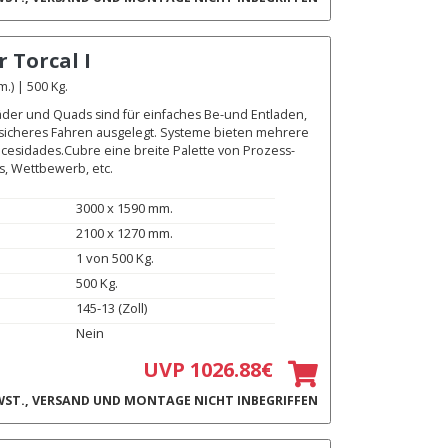
r
Torcal I
) | 500 Kg.
äder und Quads sind für einfaches Be-und Entladen,
 sicheres Fahren ausgelegt. Systeme bieten mehrere
ecesidades.Cubre eine breite Palette von Prozess-
s, Wettbewerb, etc.
3000 x 1590 mm.
2100 x 1270 mm.
1 von 500 Kg.
500 Kg.
145-13 (Zoll)
Nein
UVP 1026.88€
ST., VERSAND UND MONTAGE NICHT INBEGRIFFEN