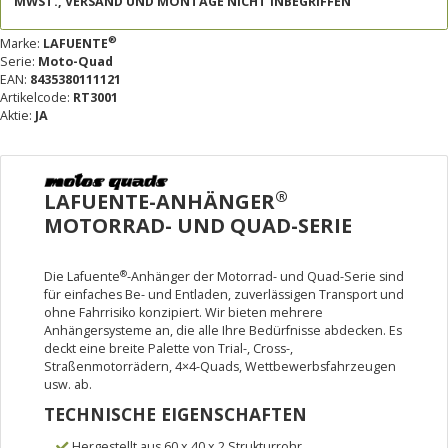
MWST., VERSAND UND MONTAGE NICHT INBEGRIFFEN
®
Marke:
LAFUENTE
Serie:
Moto-Quad
EAN:
8435380111121
Artikelcode:
RT3001
Aktie:
JA
®
LAFUENTE-ANHÄNGER
MOTORRAD- UND QUAD-SERIE
®
Die Lafuente
-Anhänger der Motorrad- und Quad-Serie sind
für einfaches Be- und Entladen, zuverlässigen Transport und
ohne Fahrrisiko konzipiert. Wir bieten mehrere
Anhängersysteme an, die alle Ihre Bedürfnisse abdecken. Es
deckt eine breite Palette von Trial-, Cross-,
Straßenmotorrädern, 4×4-Quads, Wettbewerbsfahrzeugen
usw. ab.
TECHNISCHE EIGENSCHAFTEN
Hergestellt aus 60 x 40 x 2 Strukturrohr .