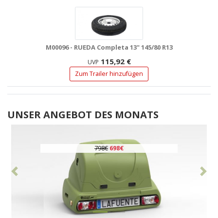
M00096 - RUEDA Completa 13" 145/80 R13
115,92 €
UVP
Zum Trailer hinzufügen
UNSER ANGEBOT DES MONATS
798€
698€
Vorhergehend
Nä