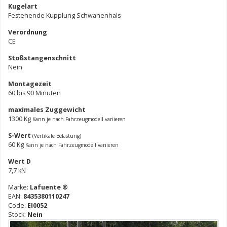
Kugelart
Festehende Kupplung Schwanenhals
Verordnung
CE
Stoßstangenschnitt
Nein
Montagezeit
60 bis 90 Minuten
maximales Zuggewicht
1300 Kg
Kann je nach Fahrzeugmodell variieren
S-Wert
(Vertikale Belastung)
60 Kg
Kann je nach Fahrzeugmodell variieren
Wert D
7,7 kN
Marke:
Lafuente ®
EAN:
8435380110247
Code:
EI0052
Stock:
Nein