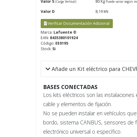
Valor S
80 Kg
(Carga Vertical)
Puede variar según m
Valor D
8,19 kN
Verificar Documentación Adicional
Marca:
Lafuente ®
EAN:
8435380101924
Código:
EE0195
Stock:
Si
Añade un Kit eléctrico para CH
BASES CONECTADAS
Los kits eléctricos son las instalaciones
cable y elementos de fijación.
No se pueden instalar en vehículos que 
bordo, sistema CANBUS, sensores de fallo
electrónico universal o específico.