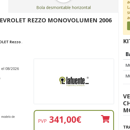
a
L
Bola desmontable horizontal
s
a
CHEVROLET REZZO MONOVOLUMEN 2006
KI
OLET Rezzo
.
B
M
 el 08/2026
M
e
V
C
M
341,00
€
n modelo de
PVP
TR