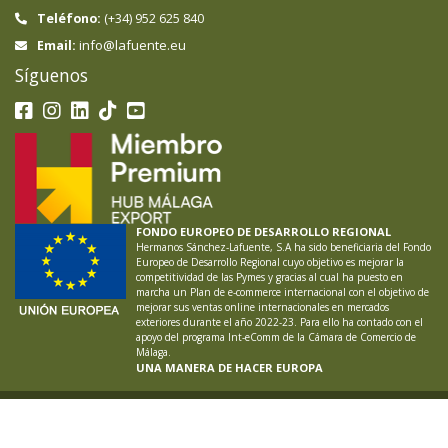
Teléfono:
(+34) 952 625 840
info@lafuente.eu
Email:
Síguenos
FONDO EUROPEO DE DESARROLLO REGIONAL
Hermanos Sánchez-Lafuente, S.A ha sido beneficiaria del Fondo
Europeo de Desarrollo Regional cuyo objetivo es mejorar la
competitividad de las Pymes y gracias al cual ha puesto en
marcha un Plan de e-commerce internacional con el objetivo de
mejorar sus ventas online internacionales en mercados
exteriores durante el año 2022-23. Para ello ha contado con el
apoyo del programa Int-eComm de la Cámara de Comercio de
Málaga.
UNA MANERA DE HACER EUROPA
LAFUENTE ®
2026
Aviso Legal
Política de Privacidad
Política de Cookies
Proyectos
Empleo
Canal Ético