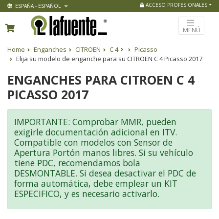
ACCESO PROFESIONALES
ESPAÑA - ESPAÑOL
MENÚ
Home
Enganches
CITROEN
C 4
Picasso
Elija su modelo de enganche para su CITROEN C 4 Picasso 2017
ENGANCHES PARA CITROEN C 4
PICASSO 2017
IMPORTANTE: Comprobar MMR, pueden
exigirle documentación adicional en ITV.
Compatible con modelos con Sensor de
Apertura Portón manos libres. Si su vehículo
tiene PDC, recomendamos bola
DESMONTABLE. Si desea desactivar el PDC de
forma automática, debe emplear un KIT
ESPECIFICO, y es necesario activarlo.