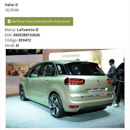
Valor D
10,39 kN
Verificar Documentación Adicional
Marca:
Lafuente ®
EAN:
8435380153626
Código:
EE0472
Stock:
Si