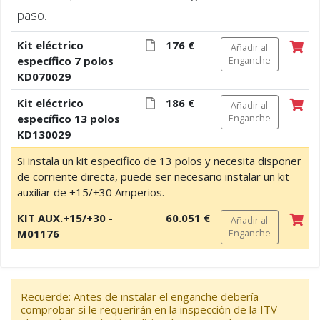
paso.
Kit eléctrico
176 €
Añadir al
específico 7 polos
Enganche
KD070029
Kit eléctrico
186 €
Añadir al
específico 13 polos
Enganche
KD130029
Si instala un kit especifico de 13 polos y necesita disponer
de corriente directa, puede ser necesario instalar un kit
auxiliar de +15/+30 Amperios.
KIT AUX.+15/+30 -
60.051 €
Añadir al
M01176
Enganche
Recuerde: Antes de instalar el enganche debería
comprobar si le requerirán en la inspección de la ITV