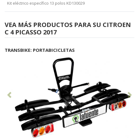
Kit eléctrico específico 13 polos KD130029
VEA MÁS PRODUCTOS PARA SU CITROEN
C 4 PICASSO 2017
TRANSBIKE: PORTABICICLETAS
Anterior
Sig