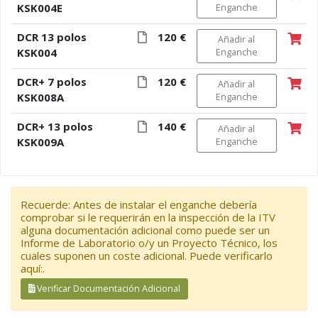
KSK004E
Enganche
DCR 13 polos
120 €
Añadir al
KSK004
Enganche
DCR+ 7 polos
120 €
Añadir al
KSK008A
Enganche
DCR+ 13 polos
140 €
Añadir al
KSK009A
Enganche
Recuerde: Antes de instalar el enganche debería
comprobar si le requerirán en la inspección de la ITV
alguna documentación adicional como puede ser un
Informe de Laboratorio o/y un Proyecto Técnico, los
cuales suponen un coste adicional. Puede verificarlo
aquí:.
Verificar Documentación Adicional