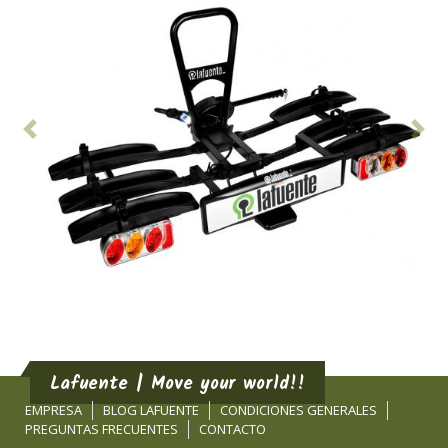
Anterior
Sig
Lafuente | Move your world!!
EMPRESA
BLOG LAFUENTE
CONDICIONES GENERALES
PREGUNTAS FRECUENTES
CONTACTO