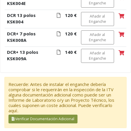
KSK004E
Enganche
DCR 13 polos
120 €
Añadir al
KSK004
Enganche
DCR+ 7 polos
120 €
Añadir al
KSK008A
Enganche
DCR+ 13 polos
140 €
Añadir al
KSK009A
Enganche
Recuerde: Antes de instalar el enganche debería
comprobar si le requerirán en la inspección de la ITV
alguna documentación adicional como puede ser un
Informe de Laboratorio o/y un Proyecto Técnico, los
cuales suponen un coste adicional. Puede verificarlo
aquí:.
Verificar Documentación Adicional