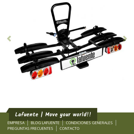
Anterior
Sig
Lafuente | Move your world!!
EMPRESA
BLOG LAFUENTE
CONDICIONES GENERALES
PREGUNTAS FRECUENTES
CONTACTO