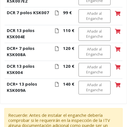
KSK007E2
Enganche
DCR 7 polos KSK007
99 €
Añadir al
Enganche
DCR 13 polos
110 €
Añadir al
KSK004E
Enganche
DCR+ 7 polos
120 €
Añadir al
KSK008A
Enganche
DCR 13 polos
120 €
Añadir al
KSK004
Enganche
DCR+ 13 polos
140 €
Añadir al
KSK009A
Enganche
Recuerde: Antes de instalar el enganche debería
comprobar si le requerirán en la inspección de la ITV
alguna documentación adicional como puede ser un