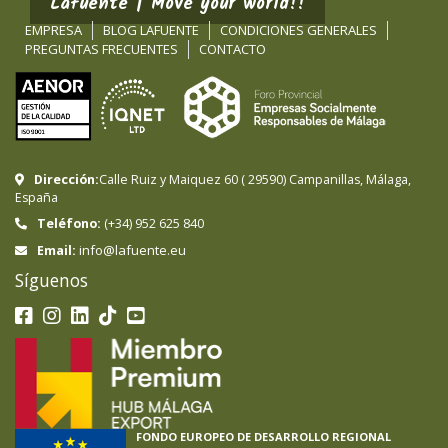
Lafuente | Move your world!!
EMPRESA
BLOG LAFUENTE
CONDICIONES GENERALES
PREGUNTAS FRECUENTES
CONTACTO
Dirección:
Calle Ruiz y Maiquez 60
(
29590
)
Campanillas
,
Málaga
,
España
Teléfono:
(+34) 952 625 840
info@lafuente.eu
Email:
Síguenos
FONDO EUROPEO DE DESARROLLO REGIONAL