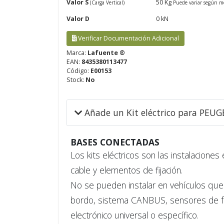
Valor S
50 Kg
(Carga Vertical)
Puede variar según m
Valor D
0 kN
Verificar Documentación Adicional
Marca:
Lafuente ®
EAN:
8435380113477
Código:
E00153
Stock:
No
Añade un Kit eléctrico para PEUG
BASES CONECTADAS
Los kits eléctricos son las instalaciones
cable y elementos de fijación.
No se pueden instalar en vehículos que 
bordo, sistema CANBUS, sensores de fallo
electrónico universal o específico.