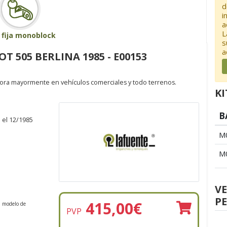
d
i
a
L
 fija monoblock
s
a
 505 BERLINA 1985 - E00153
pora mayormente en vehículos comerciales y todo terrenos.
KI
B
 el 12/1985
M
M
V
PE
415,00
€
n modelo de
PVP