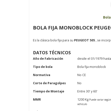
Bola
BOLA FIJA MONOBLOCK PEUGEOT
Es la clásica bola fija para su
PEUGEOT 505
, se incor
DATOS TÉCNICOS
Año de Fabricación
desde el 01/1979 hasta
Tipo de bola
Bola fija monoblock
Normativa
No CE
Corte de Paragolpes
No
Tiempo de Montaje
Entre 30' y 60'
MMR
1200 Kg
Puede variar segú
vehículo