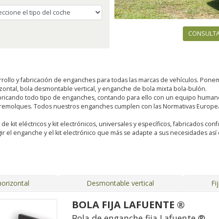
CONSULTA
rollo y fabricación de enganches para todas las marcas de vehículos. Pon
rizontal, bola desmontable vertical, y enganche de bola mixta bola-bulón.
ricando todo tipo de enganches, contando para ello con un equipo humano 
 remolques. Todos nuestros enganches cumplen con las Normativas Europeas
kit eléctricos y kit electrónicos, universales y específicos, fabricados conf
ir el enganche y el kit electrónico que más se adapte a sus necesidades a
orizontal
Desmontable vertical
Fi
BOLA FIJA LAFUENTE ®
Bola de enganche fija Lafuente ®