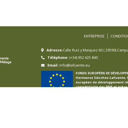
ENTREPRISE
CONDITIO
Adresse:
Calle Ruiz y Maiquez 60
(
29590
)
Campa
Téléphone:
(+34) 952 625 840
info@lafuente.eu
Email:
FONDS EUROPÉEN DE DÉVELOPP
Hermanos Sánchez-Lafuente, S.
européen de développement régi
compétitivité des PME et grâce
international de commerce éle
ventes internationales en lign
l’année 2022-23. À cette fin, e
Int-eComm de la Chambre de 
UNE MANIÈRE DE FAIRE L’EUR
identialité
Politique de cookies
Des Projets
Canal Éthique