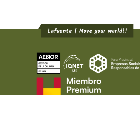
Lafuente | Move your world!!
LAFUENTE ®
2026
Avis Légal
Politique de conf