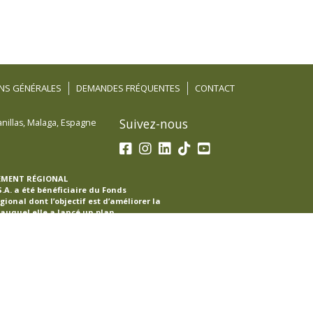
NS GÉNÉRALES
DEMANDES FRÉQUENTES
CONTACT
Suivez-nous
nillas
,
Malaga
,
Espagne
EMENT RÉGIONAL
A. a été bénéficiaire du Fonds
onal dont l’objectif est d’améliorer la
 auquel elle a lancé un plan
ctronique dans le but d’améliorer ses
e sur les marchés étrangers au cours de
lle a bénéficié du soutien du programme
commerce de Malaga.
OPE