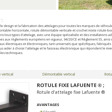
 :
le design et la fabrication des attelages pour toutes les marques de véhic
émontable horizontale, rotule démontable verticale et crochet mixte rotule-bo
ns tous types d'attelage, avec une équipe spécialisée et des installations a
mes aux règlements européens en vigueur, 94/20/CE et Règlement 55, ainsi qu
 électriques et électroniques, tant universels que spécifiques, fabriqués 
aider à choisir l'attelage et le faisceau électronique qui répondent le mieu
les techniques.
vertical
Démontable vertical
Rotu
ROTULE FIXE LAFUENTE ® ;
Rotule d'attelage fixe Lafuente ®
AVANTAGES
Sécurité.